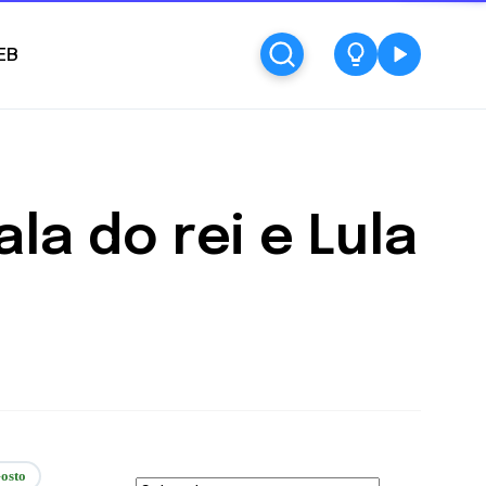
EB
la do rei e Lula
osto