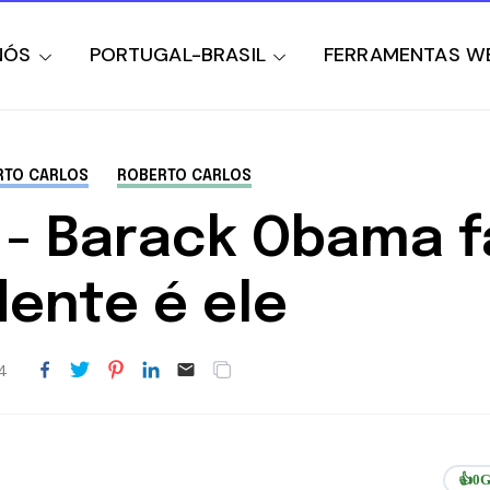
NÓS
PORTUGAL-BRASIL
FERRAMENTAS W
RTO CARLOS
ROBERTO CARLOS
- Barack Obama fa
dente é ele
14
👍
0
G