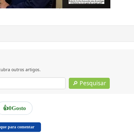
ubra outros artigos.
🔎 Pesquisar
👍
0
Gosto
ique para comentar