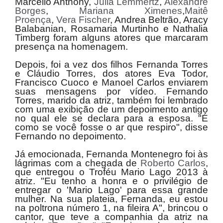
Marcello Anthony,
Julia
Lemmertz
,
Alexandre
Borges
,
Mariana Ximenes
,
Maitê
Proença
,
Vera Fischer
, Andrea Beltrão, Aracy
Balabanian, Rosamaria Murtinho e Nathalia
Timberg foram alguns atores que marcaram
presença na homenagem.
Depois, foi a vez dos filhos Fernanda Torres
e Cláudio Torres, dos atores Eva Todor,
Francisco Cuoco e Manoel Carlos enviarem
suas mensagens por vídeo. Fernando
Torres, marido da atriz, também foi lembrado
com uma exibição de um depoimento antigo
no qual ele se declara para a esposa.
"É
como se você fosse o ar que respiro", disse
Fernando no depoimento.
Já emocionada, Fernanda Montenegro foi às
lágrimas com a chegada de
Roberto Carlos
,
que entregou o Troféu Mario Lago 2013 à
atriz. "Eu tenho a honra e o privilégio de
entregar o 'Mario Lago' para essa grande
mulher. Na sua plateia, Fernanda, eu estou
na poltrona número 1, na fileira A", brincou o
cantor, que teve a companhia da atriz na