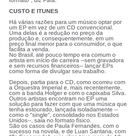
formato", diz Fafá.
CUSTO E ITUNES
Há várias razões para um músico optar por
um EP em vez de um CD convencional.
Uma delas é a redução no preço da
produção e, consequentemente, em um
preço final menor para o consumidor, o que
facilita a venda.
No Brasil, até pouco tempo era comum o
artista em início de carreira --sem gravadora
e sem recursos financeiros-- lançar EPs
como forma de divulgar seu trabalho.
Depois, partia para o CD, como ocorreu com
a Orquestra Imperial e, mais recentemente,
com a banda Holger e com o capixaba Silva.
Outros artistas encontram no EP uma
solução para fazer com que uma música que
tenha estourado, lançada isoladamente --
como o "single", consolidado nos Estados
Unidos--, saia no formato físico.
São os casos de Paula Fernandes, com o
sucesso na novela, e de Luan Santana, com