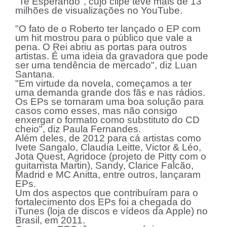
"Te Esperando", cujo clipe teve mais de 13
milhões de visualizações no YouTube.
"O fato de o Roberto ter lançado o EP com
um hit mostrou para o público que vale a
pena. O Rei abriu as portas para outros
artistas. É uma ideia da gravadora que pode
ser uma tendência de mercado", diz Luan
Santana.
"Em virtude da novela, começamos a ter
uma demanda grande dos fãs e nas rádios.
Os EPs se tornaram uma boa solução para
casos como esses, mas não consigo
enxergar o formato como substituto do CD
cheio", diz Paula Fernandes.
Além deles, de 2012 para cá artistas como
Ivete Sangalo, Claudia Leitte, Victor & Léo,
Jota Quest, Agridoce (projeto de Pitty com o
guitarrista Martin), Sandy, Clarice Falcão,
Madrid e MC Anitta, entre outros, lançaram
EPs.
Um dos aspectos que contribuíram para o
fortalecimento dos EPs foi a chegada do
iTunes (loja de discos e vídeos da Apple) no
Brasil, em 2011.