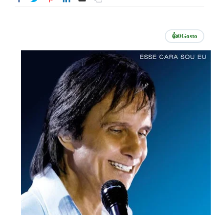
👍
0
Gosto