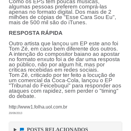
Como os EPS têm poucas músicas,
algumas pessoas preferem comprá-las
apenas no formato digital. Dos mais de 2
milhões de cópias de "Esse Cara Sou Eu",
mais de 500 mil são do iTunes.
RESPOSTA RÁPIDA
Outro artista que lançou um EP este ano foi
Tom Zé, em caso bem diferente dos outros.
A intenção do compositor baiano ao apostar
no formato enxuto foi a de dar uma resposta
ao público, não por algum hit, mas por
críticas recebidas em redes sociais.
Tom Zé, criticado por ter feito a locução de
um comercial da Coca-Cola, lançou o EP
"Tribunal do Feicebuqui" para responder aos
ataques com rapidez, sem perder o "timing"
do debate.
http://www1.folha.uol.com.br
20/06/2013
POSTS RELACIONADOS