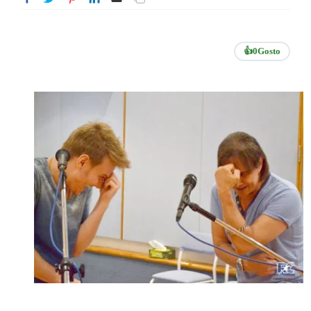
👍
0
Gosto