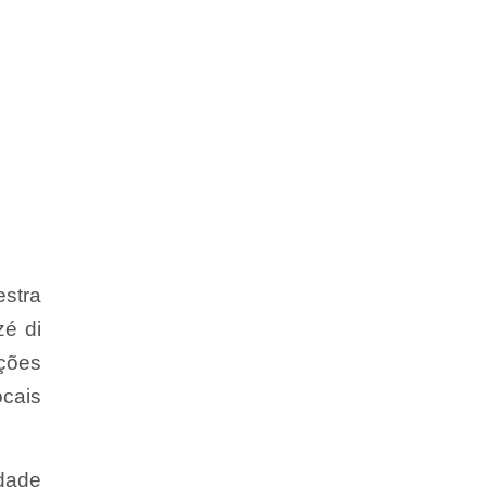
estra
zé di
ações
ocais
dade