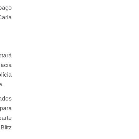
paço
Carla
stará
gacia
lícia
a.
tados
 para
parte
Blitz