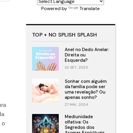
Powered by
Translate
TOP + NO SPLISH SPLASH
Anel no Dedo Anelar:
Direita ou
Esquerda?
23 SET., 2025
Sonhar com alguém
da família pode ser
uma revelação? Ou
apenas sonho?
ura
27 MAI., 2024
da
Mediunidade
olfativa: Os
 o
Segredos dos
Aromas Espirituais