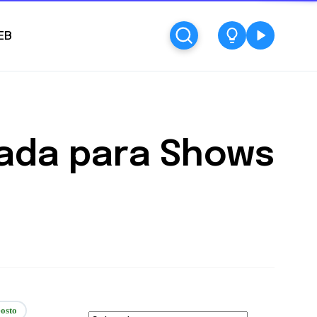
EB
ada para Shows
osto