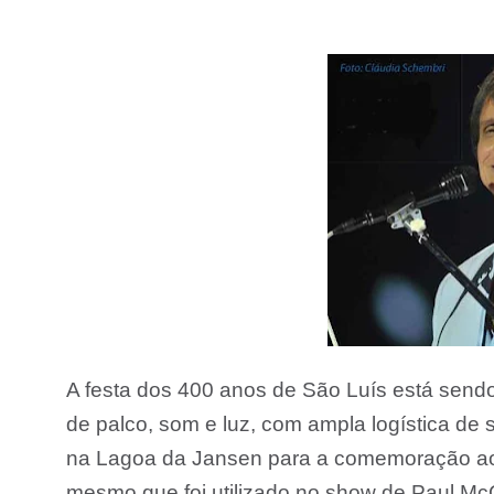
A festa dos 400 anos de São Luís está send
de palco, som e luz, com ampla logística de
na Lagoa da Jansen para a comemoração ao q
mesmo que foi utilizado no show de Paul McC