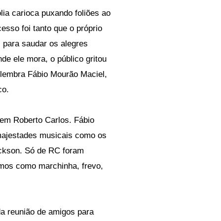
olia carioca puxando foliões ao
sso foi tanto que o próprio
, para saudar os alegres
e ele mora, o público gritou
 relembra Fábio Mourão Maciel,
co.
em Roberto Carlos. Fábio
majestades musicais como os
ackson. Só de RC foram
tmos como marchinha, frevo,
da reunião de amigos para