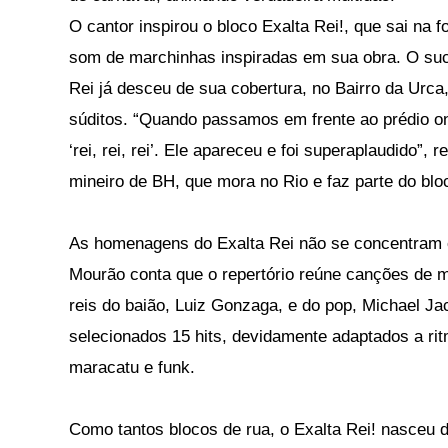
O cantor inspirou o bloco Exalta Rei!, que sai na f
som de marchinhas inspiradas em sua obra. O suce
Rei já desceu de sua cobertura, no Bairro da Urca
súditos. “Quando passamos em frente ao prédio ond
‘rei, rei, rei’. Ele apareceu e foi superaplaudido”,
mineiro de BH, que mora no Rio e faz parte do blo
As homenagens do Exalta Rei não se concentram 
Mourão conta que o repertório reúne canções de 
reis do baião, Luiz Gonzaga, e do pop, Michael J
selecionados 15 hits, devidamente adaptados a ri
maracatu e funk.
Como tantos blocos de rua, o Exalta Rei! nasceu 