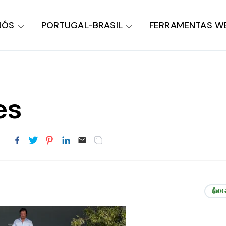
NÓS
PORTUGAL-BRASIL
FERRAMENTAS W
es
2
👍
0
G