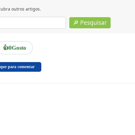
ubra outros artigos.
🔎 Pesquisar
👍
0
Gosto
ique para comentar