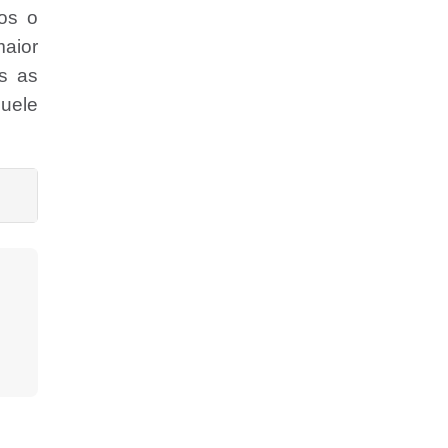
os o
maior
s as
quele