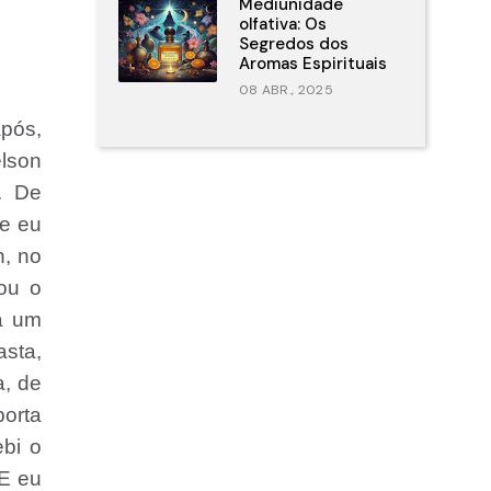
Mediunidade
olfativa: Os
Segredos dos
Aromas Espirituais
08 ABR., 2025
após,
elson
. De
ue eu
n, no
mou o
a um
asta,
a, de
porta
bi o
 E eu