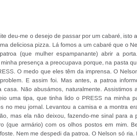
ite deu-me o desejo de passar por um cabaré, isto 
ma deliciosa pizza. Lá fomos a um cabaré que o N
atroa (que mulher espampanante) abrir a porta
a minha presença a preocupava porque, na pasta q
 PRESS. O medo que eles têm da imprensa. O Nelso
 problem. E assim foi. Mas antes, a patroa infor
a casa. Não abusámos, naturalmente. Assistimos 
eio uma tipa, que tinha lido o PRESS na minha p
s no meu jornal. Levantou a camisa e a montra er
mão, mas ela não deixou, fazendo-me sinal para a 
ro (que armário) com os olhos postos em mim. Be
 foste. Nem me despedi da patroa. O Nelson só ria.