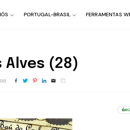
NÓS
PORTUGAL-BRASIL
FERRAMENTAS W
 Alves (28)
012
👍
0
G