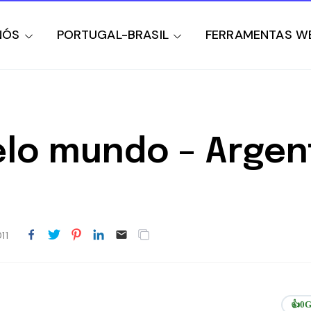
NÓS
PORTUGAL-BRASIL
FERRAMENTAS W
lo mundo – Argen
11
👍
0
G