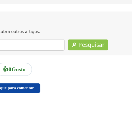
ubra outros artigos.
🔎 Pesquisar
👍
0
Gosto
ique para comentar