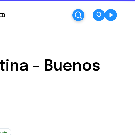
EB
tina – Buenos
osto