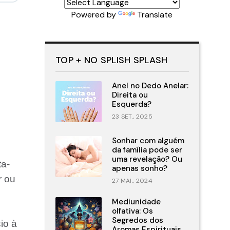
Powered by
Translate
TOP + NO SPLISH SPLASH
Anel no Dedo Anelar:
Direita ou
Esquerda?
23 SET., 2025
Sonhar com alguém
da família pode ser
uma revelação? Ou
ta-
apenas sonho?
r ou
27 MAI., 2024
Mediunidade
olfativa: Os
Segredos dos
io à
Aromas Espirituais