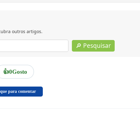
ubra outros artigos.
🔎 Pesquisar
👍
0
Gosto
ique para comentar