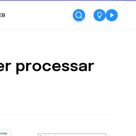
EB
er processar
osto