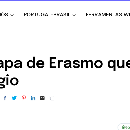
NÓS
PORTUGAL-BRASIL
FERRAMENTAS W
capa de Erasmo qu
gio
👍
0
G