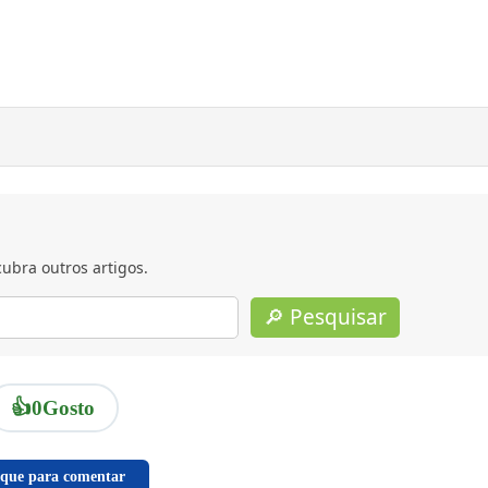
ubra outros artigos.
🔎 Pesquisar
👍
0
Gosto
ique para comentar