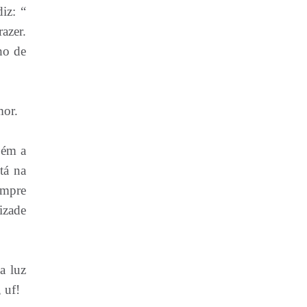
iz: “
azer.
ho de
mor.
bém a
tá na
empre
izade
a luz
 uf!