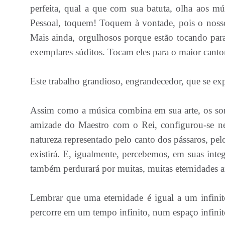
perfeita, qual a que com sua batuta, olha aos m
Pessoal, toquem! Toquem à vontade, pois o noss
Mais ainda, orgulhosos porque estão tocando par
exemplares súditos. Tocam eles para o maior canto
Este trabalho grandioso, engrandecedor, que se exp
Assim como a música combina em sua arte, os son
amizade do Maestro com o Rei, configurou-se ne
natureza representado pelo canto dos pássaros, pe
existirá. E, igualmente, percebemos, em suas int
também perdurará por muitas, muitas eternidades a
Lembrar que uma eternidade é igual a um infinito
percorre em um tempo infinito, num espaço infini