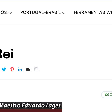
NÓS
PORTUGAL-BRASIL
FERRAMENTAS W
Rei
👍
0
G