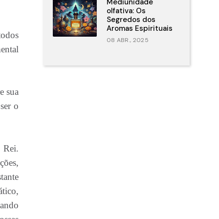
Mediunidade
olfativa: Os
Segredos dos
Aromas Espirituais
todos
08 ABR., 2025
mental
e sua
ser o
 Rei.
ções,
tante
tico,
tando