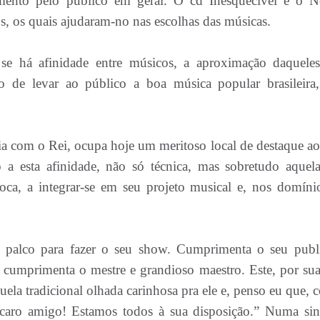
mento pelo público em geral. O cd Inesquecível e o N
s, os quais ajudaram-no nas escolhas das músicas.
, se há afinidade entre músicos, a aproximação daquele
de levar ao público a boa música popular brasileira,
ia com o Rei, ocupa hoje um meritoso local de destaque ao
 a esta afinidade, não só técnica, mas sobretudo aquel
poca, a integrar-se em seu projeto musical e, nos domíni
o palco para fazer o seu show. Cumprimenta o seu publ
 cumprimenta o mestre e grandioso maestro. Este, por sua
ela tradicional olhada carinhosa pra ele e, penso eu que, 
caro amigo! Estamos todos à sua disposição.” Numa sin