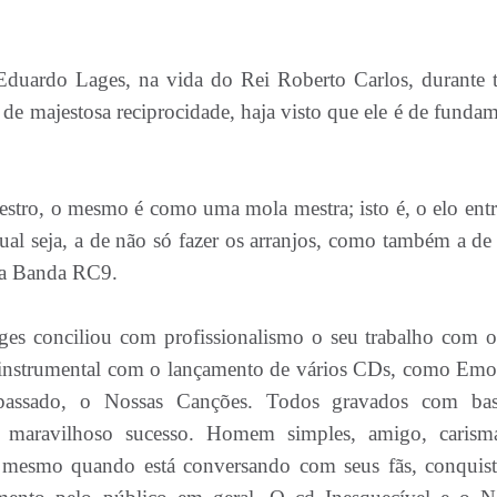
o Eduardo Lages, na vida do Rei Roberto Carlos, durante 
s de majestosa reciprocidade, haja visto que ele é de funda
tro, o mesmo é como uma mola mestra; isto é, o elo entr
ual seja, a de não só fazer os arranjos, como também a de 
– a Banda RC9.
ges conciliou com profissionalismo o seu trabalho com o
o instrumental com o lançamento de vários CDs, como Emo
passado, o Nossas Canções. Todos gravados com bas
 maravilhoso sucesso. Homem simples, amigo, carismá
é, mesmo quando está conversando com seus fãs, conquis