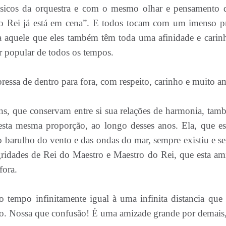
úsicos da orquestra e com o mesmo olhar e pensamento d
o Rei já está em cena”. E todos tocam com um imenso pr
a aquele que eles também têm toda uma afinidade e carin
r popular de todos os tempos.
ressa de dentro para fora, com respeito, carinho e muito a
s, que conservam entre si sua relações de harmonia, tam
sta mesma proporção, ao longo desses anos. Ela, que es
lo barulho do vento e das ondas do mar, sempre existiu e s
egridades de Rei do Maestro e Maestro do Rei, que esta am
fora.
 tempo infinitamente igual à uma infinita distancia que 
to. Nossa que confusão! É uma amizade grande por demais,