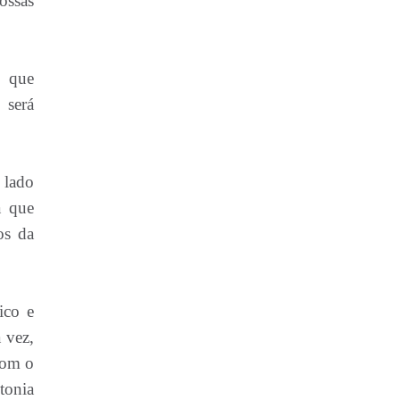
ossas
s que
 será
 lado
a que
os da
ico e
 vez,
com o
tonia