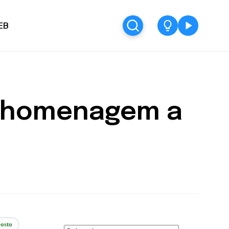
EB
m homenagem a
osto