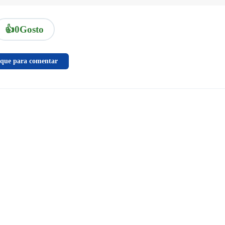
👍
0
Gosto
ique para comentar