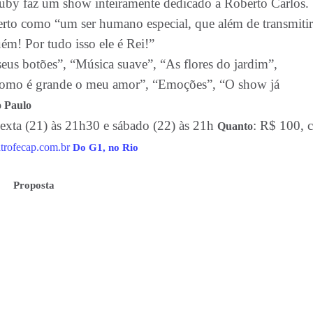
uby faz um show inteiramente dedicado a Roberto Carlos.
erto como “um ser humano especial, que além de transmitir
ém! Por tudo isso ele é Rei!”
seus botões”, “Música suave”, “As flores do jardim”,
Como é grande o meu amor”, “Emoções”, “O show já
o Paulo
exta (21) às 21h30 e sábado (22) às 21h
: R$ 100, 
Quanto
trofecap.com.br
Do G1, no Rio
Proposta