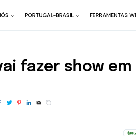
NÓS
PORTUGAL-BRASIL
FERRAMENTAS W
 vai fazer show e
👍
0
G