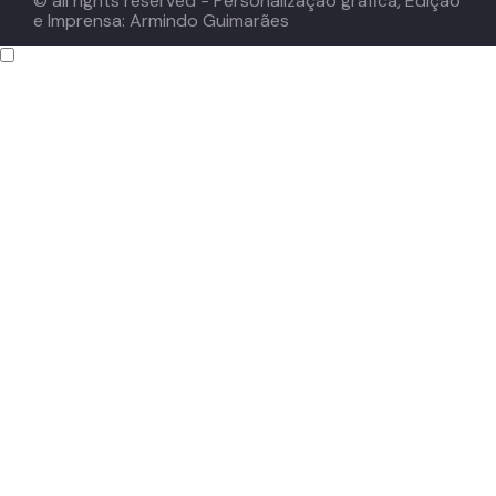
© all rights reserved - Personalização gráfica, Edição
e Imprensa: Armindo Guimarães