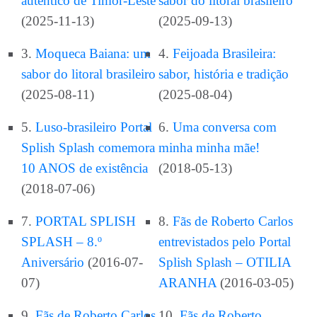
autêntico de Timor-Leste
sabor do litoral brasileiro
(2025-11-13)
(2025-09-13)
3.
Moqueca Baiana: um
4.
Feijoada Brasileira:
sabor do litoral brasileiro
sabor, história e tradição
(2025-08-11)
(2025-08-04)
5.
Luso-brasileiro Portal
6.
Uma conversa com
Splish Splash comemora
minha minha mãe!
10 ANOS de existência
(2018-05-13)
(2018-07-06)
7.
PORTAL SPLISH
8.
Fãs de Roberto Carlos
SPLASH – 8.º
entrevistados pelo Portal
Aniversário
(2016-07-
Splish Splash – OTILIA
07)
ARANHA
(2016-03-05)
9.
Fãs de Roberto Carlos
10.
Fãs de Roberto