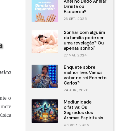
Anel no Dedo Anelar:
Direita ou
Esquerda?
23 SET., 2025
Sonhar com alguém
da família pode ser
a
uma revelação? Ou
apenas sonho?
27 MAI., 2024
Enquete sobre
sica
melhor live. Vamos
votar no rei Roberto
Carlos?
24 ABR., 2020
nte o
Mediunidade
omete
olfativa: Os
Segredos dos
úsica
Aromas Espirituais
08 ABR., 2025