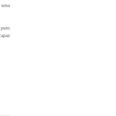
 uma
 puto
capaz