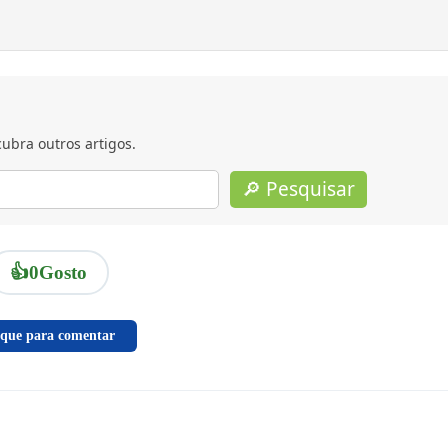
ubra outros artigos.
🔎 Pesquisar
👍
0
Gosto
ique para comentar