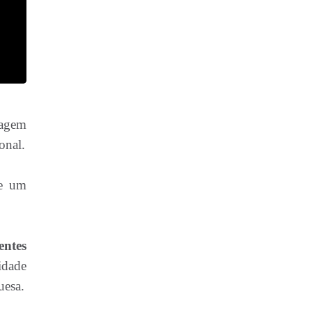
dagem
onal.
e um
entes
idade
uesa.