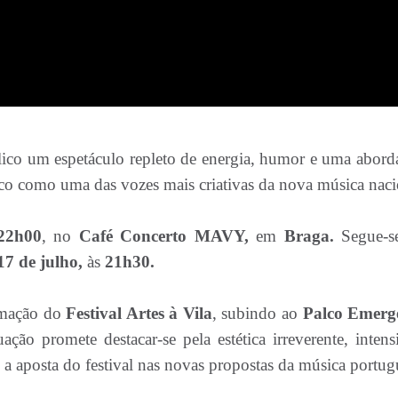
blico um espetáculo repleto de energia, humor e uma abor
o como uma das vozes mais criativas da nova música naci
22h00
, no
Café Concerto MAVY,
em
Braga.
Segue-s
17 de julho,
às
21h30.
amação do
Festival Artes à Vila
, subindo ao
Palco Emerg
uação promete destacar-se pela estética irreverente, intens
do a aposta do festival nas novas propostas da música portug