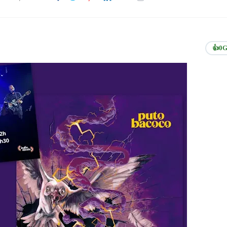
👍
0
G