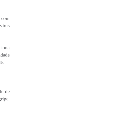
, com
vírus
ciona
idade
e.
de de
ripe,