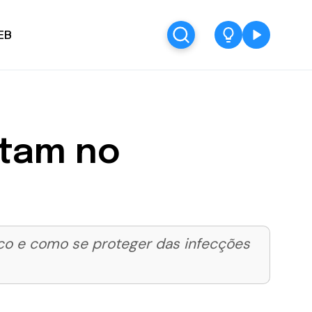
EB
ntam no
sco e como se proteger das infecções