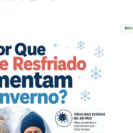
👍
0
G