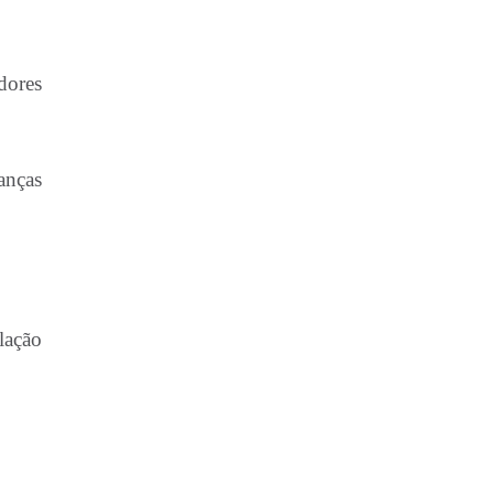
dores
anças
lação