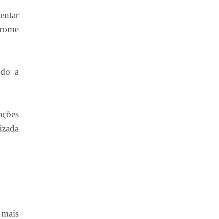
entar
drome
ndo a
ações
izada
 mais