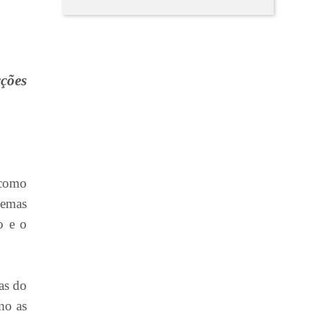
ções
 como
lemas
o e o
ias do
mo as