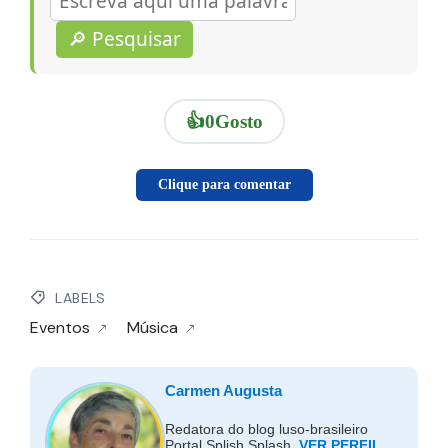
🔎 Pesquisar
👍
0
Gosto
Clique para comentar
LABELS
Eventos
Música
Carmen Augusta
Redatora do blog luso-brasileiro
Portal Splish Splash.
VER PERFIL