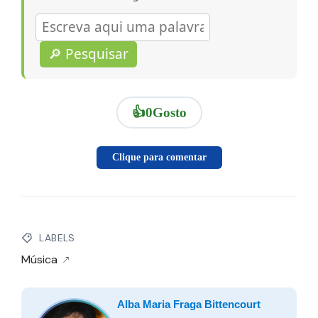
🔎 Pesquisar
👍
0
Gosto
Clique para comentar
LABELS
Música
Alba Maria Fraga Bittencourt