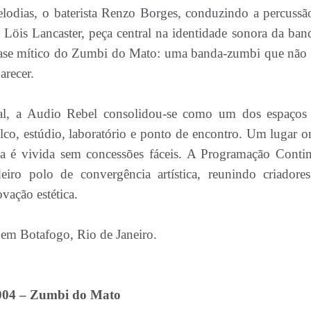
odias, o baterista Renzo Borges, conduzindo a percussã
 Löis Lancaster, peça central na identidade sonora da ban
quase mítico do Zumbi do Mato: uma banda-zumbi que não 
arecer.
ral, a Audio Rebel consolidou-se como um dos espaços
alco, estúdio, laboratório e ponto de encontro. Um lugar o
a é vivida sem concessões fáceis. A Programação Conti
ro polo de convergência artística, reunindo criadore
vação estética.
 em Botafogo, Rio de Janeiro.
004 – Zumbi do Mato