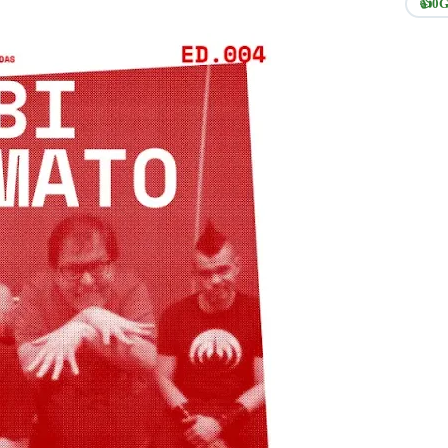
👍
0
G