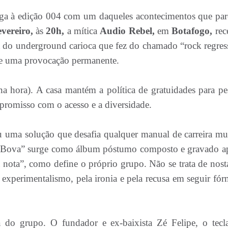
a à edição 004 com um daqueles acontecimentos que pa
evereiro,
às
20h,
a mítica
Audio Rebel,
em
Botafogo,
rec
 do underground carioca que fez do chamado “rock regres
a e uma provocação permanente.
a hora). A casa mantém a política de gratuidades para pe
promisso com o acesso e a diversidade.
u uma solução que desafia qualquer manual de carreira mus
va Bova” surge como álbum póstumo composto e gravado a
nota”, como define o próprio grupo. Não se trata de nosta
experimentalismo, pela ironia e pela recusa em seguir fór
 do grupo. O fundador e ex-baixista Zé Felipe, o tecla