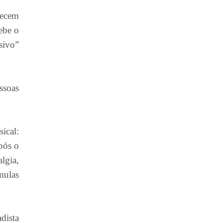
recem
ebe o
sivo”
ssoas
ical:
pós o
lgia,
mulas
dista