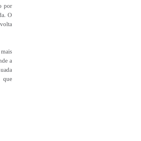
o por
da. O
volta
 mais
nde a
nuada
s que