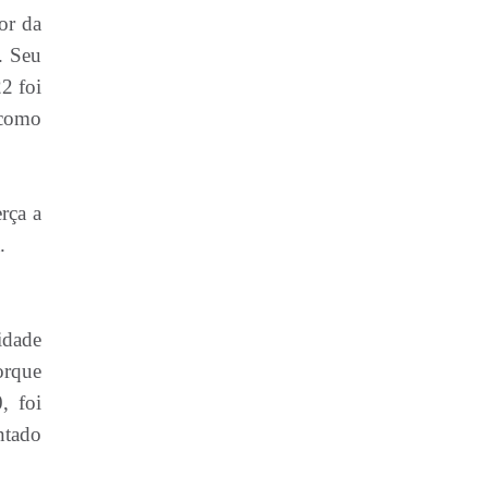
or da
. Seu
2 foi
 como
rça a
.
idade
orque
, foi
ntado