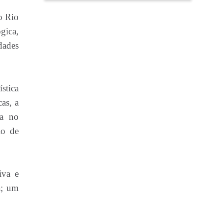
o Rio
gica,
dades
stica
as, a
ma no
io de
iva e
a; um