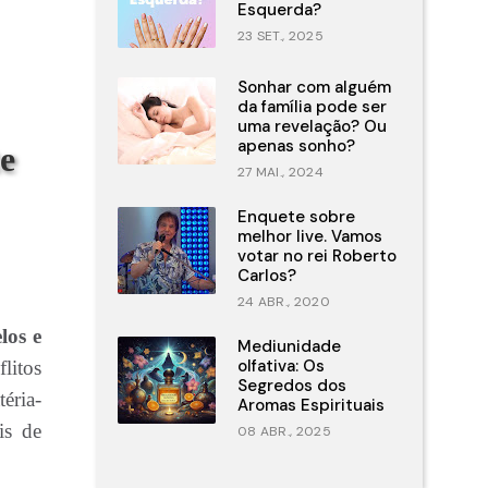
Esquerda?
23 SET., 2025
Sonhar com alguém
da família pode ser
uma revelação? Ou
apenas sonho?
e
27 MAI., 2024
Enquete sobre
melhor live. Vamos
votar no rei Roberto
Carlos?
24 ABR., 2020
los e
Mediunidade
olfativa: Os
litos
Segredos dos
éria-
Aromas Espirituais
is de
08 ABR., 2025