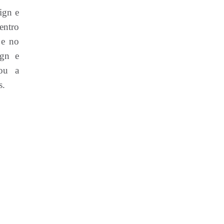
ign e
entro
 e no
gn e
ou a
s.