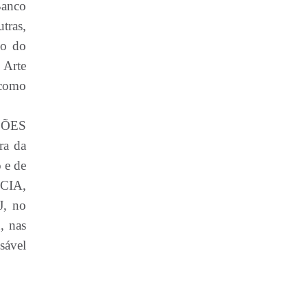
Banco
tras,
co do
 Arte
 como
RSÕES
ra da
 e de
NCIA,
J, no
, nas
sável