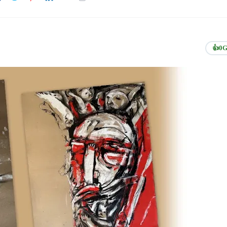
👍
0
G