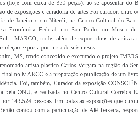
os (hoje com cerca de 350 peças), ao se aposentar do 
o de exposições e curadoria de artes Foi curador, entre ou
Rio de Janeiro e em Niterói, no Centro Cultural do Ban
Caixa Econômica Federal, em São Paulo, no Museu de
ul - MARCO, onde, além de expor obras de artistas
a coleção exposta por cerca de seis meses.
 Bonito, MS, tendo concebido e executado o projeto IME
enomado artista plástico Carlos Vergara na região da Ser
final no MARCO e a preparação e publicação de um livro
esidência. Foi, também, Curador da exposição CONSCIÊ
da pela ONU, e realizada no Centro Cultural Correios R
a por 143.524 pessoas. Em todas as exposições que curou
 Bertão contou com a participação de Alê Teixeira, respon