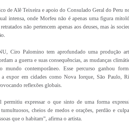
ico de Alê Teixeira e apoio do Consulado Geral do Peru n
isual intensa, onde Morfeu não é apenas uma figura mitoló
retratados não pertencem apenas aos deuses, mas às socie
ão.
, Ciro Palomino tem aprofundado uma produção artí
ordam a guerra e suas consequências, as mudanças climátic
s do mundo contemporâneo. Esse percurso ganhou for
 expor em cidades como Nova Iorque, São Paulo, R
rovocando reflexões globais.
l permitiu expressar o que sinto de uma forma express
tumultuosos, cheios de medos e orações, perdão e culp
oas que o habitam”, afirma o artista.