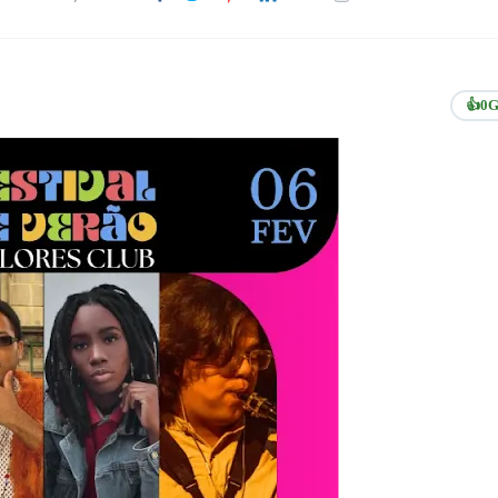
👍
0
G