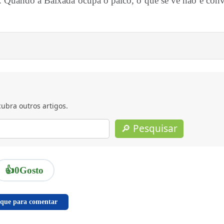
s. Quando a Baixada ocupa o palco, o que se vê não é convi
ubra outros artigos.
🔎 Pesquisar
👍
0
Gosto
ique para comentar