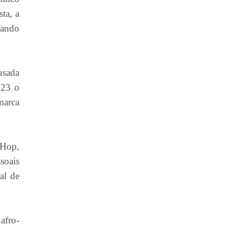
sta, a
iando
usada
023 o
marca
 Hop,
soais
al de
afro-