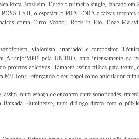
a Preta Brasileira. Desde o primeiro single, lançado em 
cos POSS I e II, o espetáculo PRA FORA e faixas recentes
m palcos como Circo Voador, Rock in Rio, Doce Maravi
 saxofonista, violonista, arranjador e compositor. Técni
 em Arranjo/MPB pela UNIRIO, atua intensamente na m
o projetos coletivos. Também assina trilhas para teatro, d
a Mil Tons, reforçando o seu papel como articulador cultur
 assim, num espaço de encontro entre sonoridades, trajetór
 da Baixada Fluminense, num diálogo direto com o públi