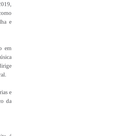
2019,
 como
lha e
co em
úsica
irige
al.
ias e
co da