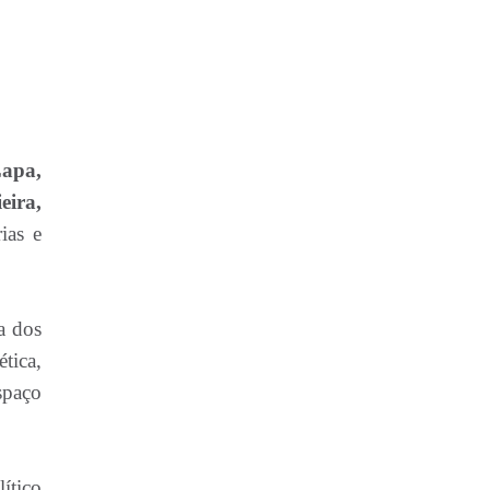
Lapa,
eira,
ias e
a dos
ética,
spaço
ítico