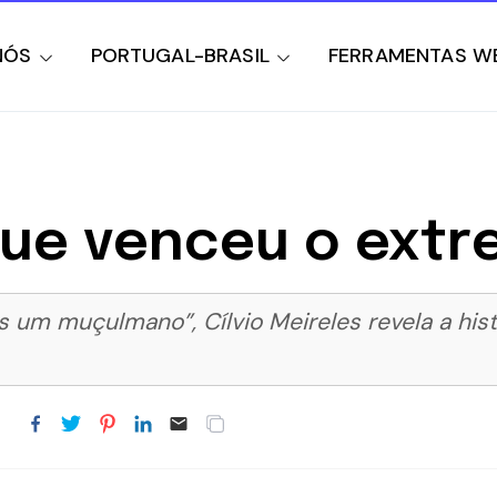
NÓS
PORTUGAL-BRASIL
FERRAMENTAS W
 que venceu o ext
 um muçulmano”, Cílvio Meireles revela a his