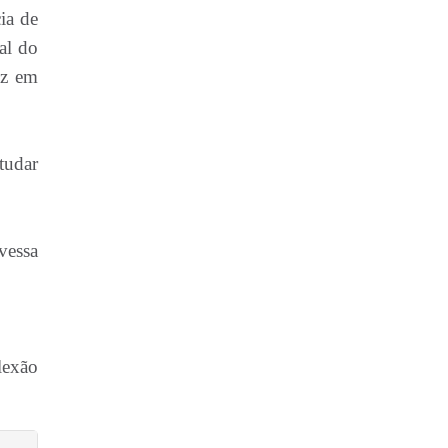
ia de
al do
ez em
tudar
vessa
lexão