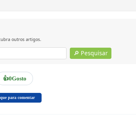
ubra outros artigos.
🔎 Pesquisar
👍
0
Gosto
ique para comentar