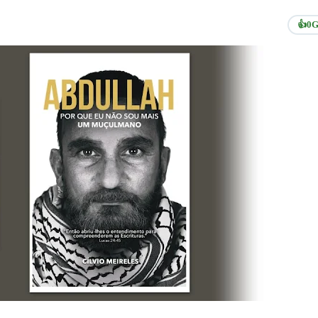
👍
0
G