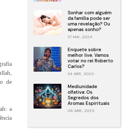
Sonhar com alguém
da família pode ser
uma revelação? Ou
apenas sonho?
27 MAI., 2024
Enquete sobre
melhor live. Vamos
votar no rei Roberto
rafia
Carlos?
llah,
24 ABR., 2020
to de
Mediunidade
olfativa: Os
Segredos dos
Aromas Espirituais
ah: a
08 ABR., 2025
lência