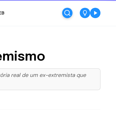
EB
remismo
tória real de um ex-extremista que