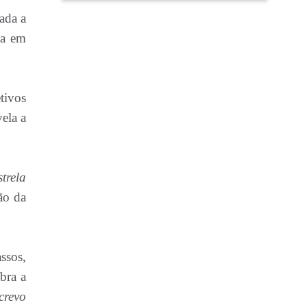
ada a
ia em
etivos
ela a
trela
ão da
ssos,
bra a
crevo