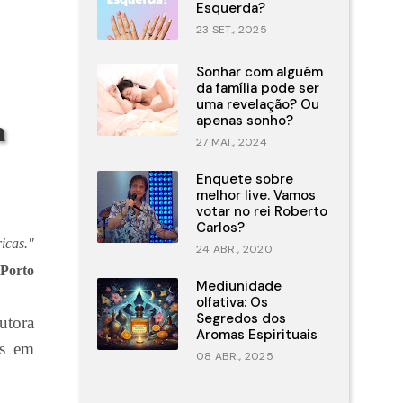
Esquerda?
23 SET., 2025
Sonhar com alguém
da família pode ser
uma revelação? Ou
apenas sonho?
a
27 MAI., 2024
Enquete sobre
melhor live. Vamos
votar no rei Roberto
Carlos?
ricas."
24 ABR., 2020
Porto
Mediunidade
olfativa: Os
Segredos dos
utora
Aromas Espirituais
is em
08 ABR., 2025