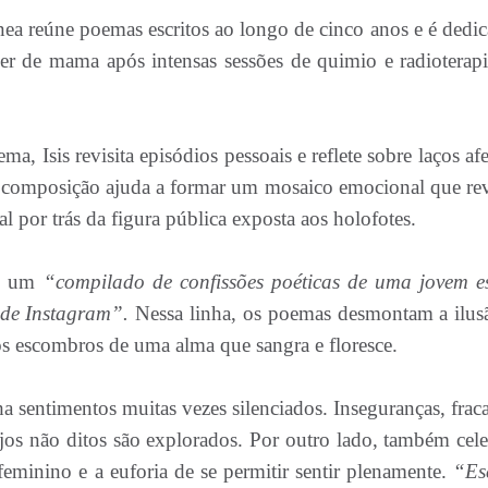
nea reúne poemas escritos ao longo de cinco anos e é dedic
cer de mama após intensas sessões de quimio e radioterap
a, Isis revisita episódios pessoais e reflete sobre laços af
da composição ajuda a formar um mosaico emocional que rev
al por trás da figura pública exposta aos holofotes.
mo um
“compilado de confissões poéticas de uma jovem es
 de Instagram”.
Nessa linha, os poemas desmontam a ilus
los escombros de uma alma que sangra e floresce.
a sentimentos muitas vezes silenciados. Inseguranças, fraca
jos não ditos são explorados. Por outro lado, também cele
feminino e a euforia de se permitir sentir plenamente.
“Es