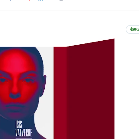
👍
0
G