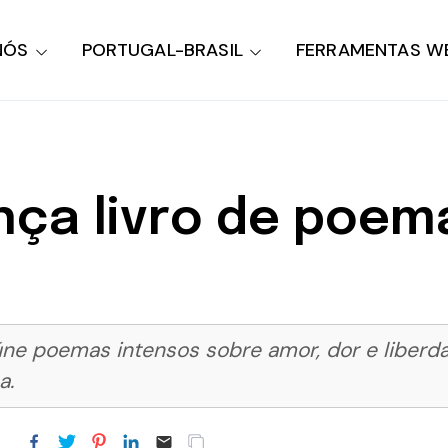
NÓS
PORTUGAL-BRASIL
FERRAMENTAS W
ança livro de poe
eúne poemas intensos sobre amor, dor e liberd
a.
5