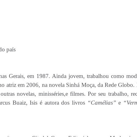
 do país
nas Gerais, em 1987. Ainda jovem, trabalhou como mod
omo atriz em 2006, na novela Sinhá Moça, da Rede Globo. 
utras novelas, minisséries,e filmes. Por seu trabalho, re
cus Buaiz, Isis é autora dos livros
“Camélias”
e
“Ver