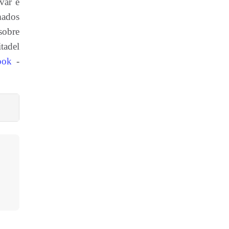
var e
mados
sobre
tadel
ook
-