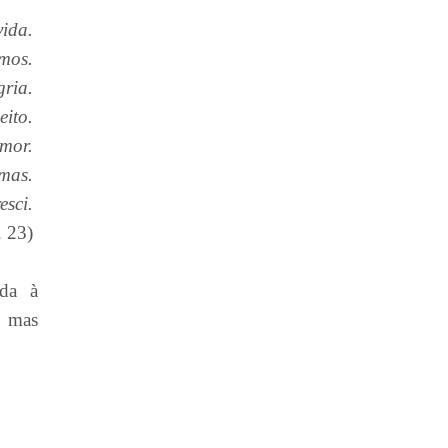
vida.
amos.
gria.
eito.
amor.
imas.
esci.
. 23)
ida à
, mas