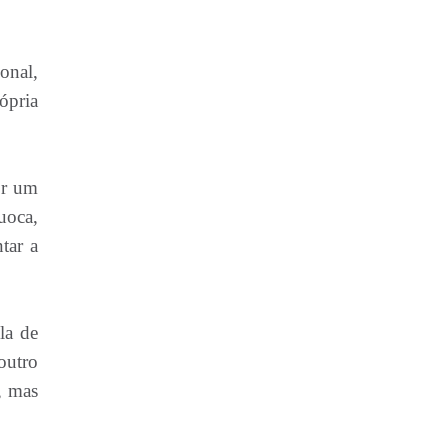
onal,
ópria
or um
uoca,
tar a
la de
 outro
, mas