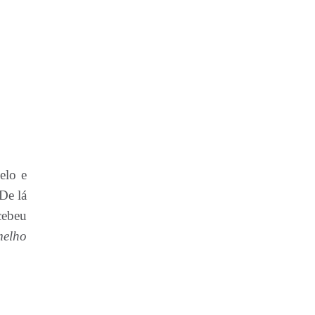
elo e
De lá
cebeu
melho