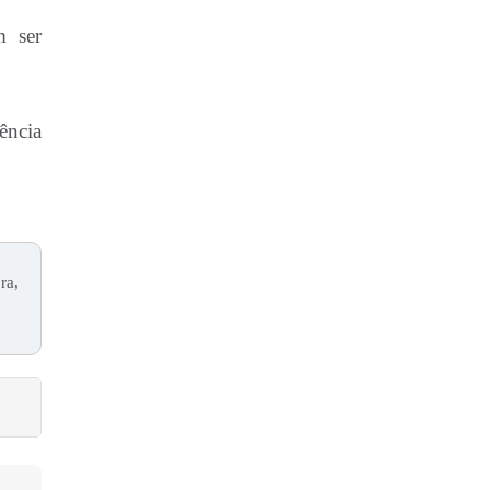
m ser
ência
ra,