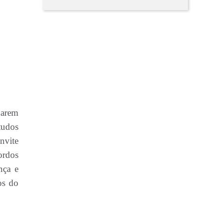
parem
tudos
nvite
ordos
nça e
os do