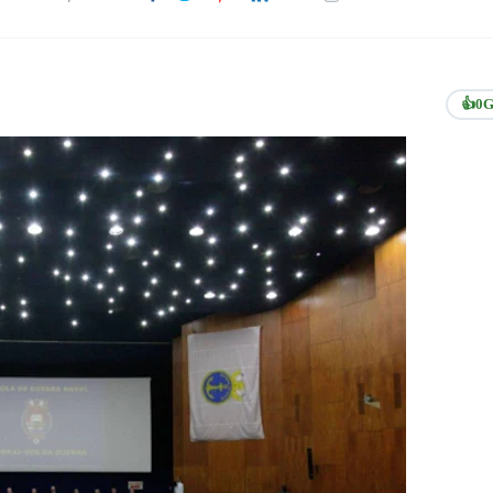
👍
0
G