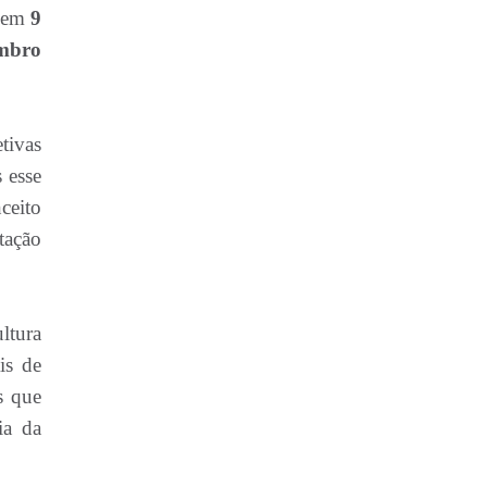
 em
9
embro
tivas
 esse
ceito
tação
ltura
is de
s que
ia da