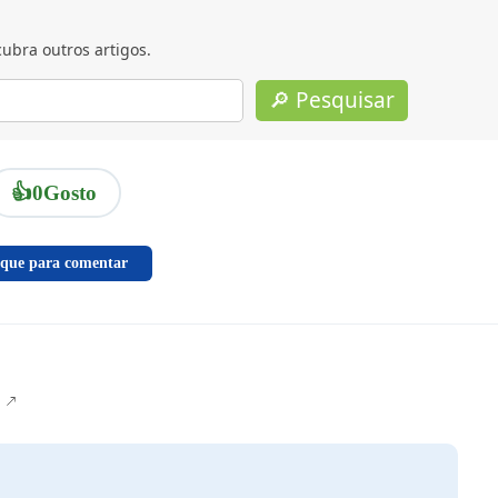
ubra outros artigos.
🔎 Pesquisar
👍
0
Gosto
ique para comentar