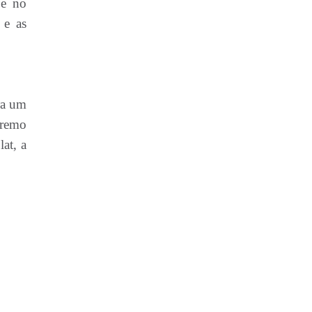
e
e no
e as
ra um
premo
at, a