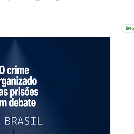
👍
0
G