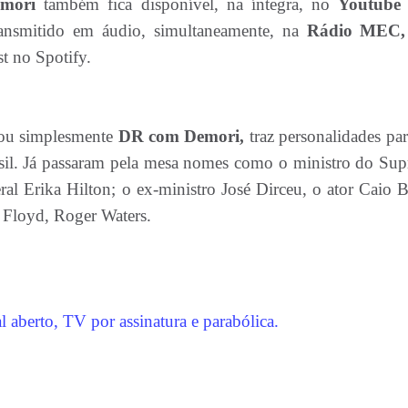
emori
também fica disponível, na íntegra, no
Youtub
nsmitido em áudio, simultaneamente, na
Rádio MEC,
t no Spotify.
ou simplesmente
DR com Demori,
traz personalidades pa
asil. Já passaram pela mesa nomes como o ministro do Su
al Erika Hilton; o ex-ministro José Dirceu, o ator Caio Bl
 Floyd, Roger Waters.
aberto, TV por assinatura e parabólica.