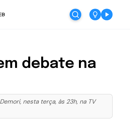
EB
 em debate na
emori, nesta terça, às 23h, na TV