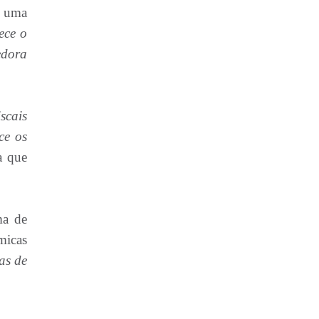
m uma
ece o
edora
iscais
ce os
a que
ma de
micas
as de