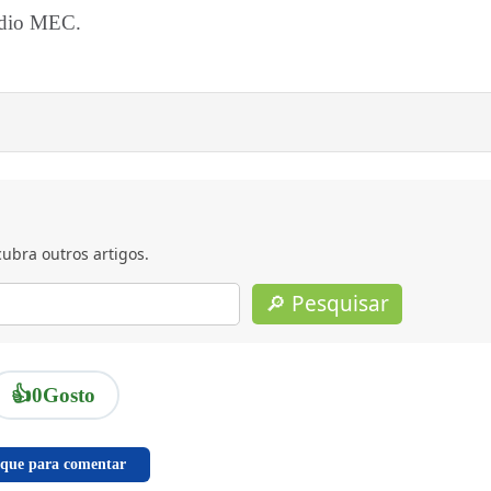
Rádio MEC.
ubra outros artigos.
🔎 Pesquisar
👍
0
Gosto
ique para comentar