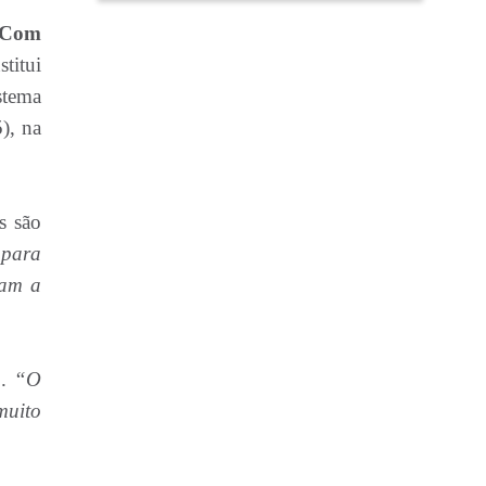
Com
titui
stema
5), na
s são
 para
ram a
o.
“O
muito