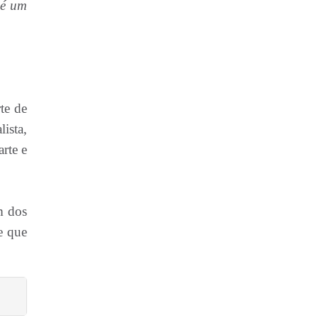
 é um
te de
ista,
rte e
m dos
e que