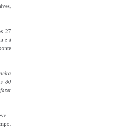
lves,
os 27
a e à
ponte
neira
as 80
fazer
eve –
empo.