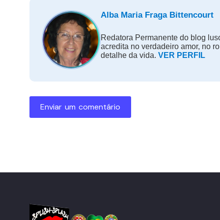
Alba Maria Fraga Bittencourt
Redatora Permanente do blog luso
acredita no verdadeiro amor, no r
detalhe da vida.
VER PERFIL
Enviar um comentário