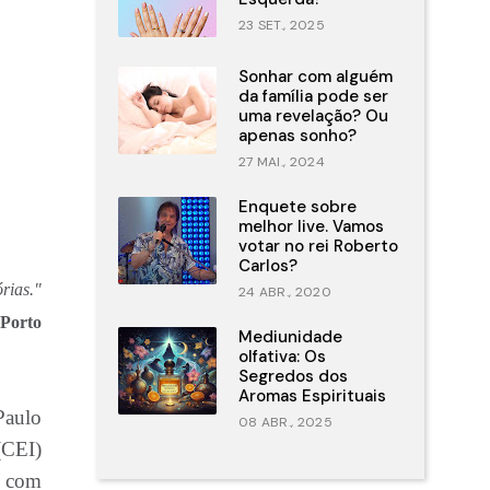
23 SET., 2025
Sonhar com alguém
da família pode ser
uma revelação? Ou
apenas sonho?
27 MAI., 2024
Enquete sobre
melhor live. Vamos
votar no rei Roberto
Carlos?
rias."
24 ABR., 2020
Porto
Mediunidade
olfativa: Os
Segredos dos
Aromas Espirituais
Paulo
08 ABR., 2025
(CEI)
, com