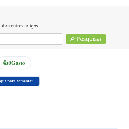
ubra outros artigos.
🔎 Pesquisar
👍
0
Gosto
ique para comentar