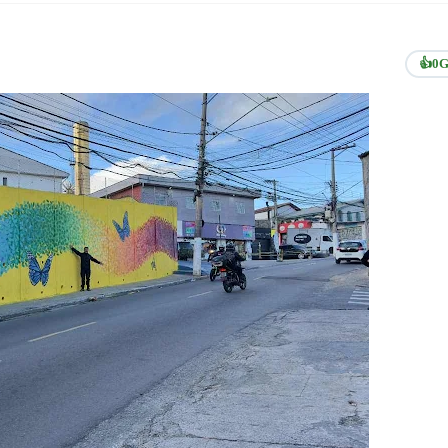
👍
0
G