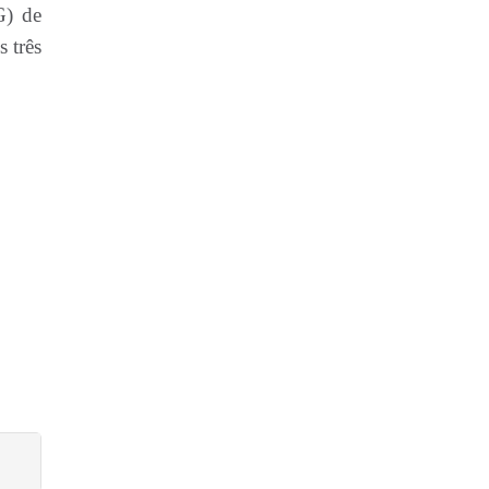
G) de
s três