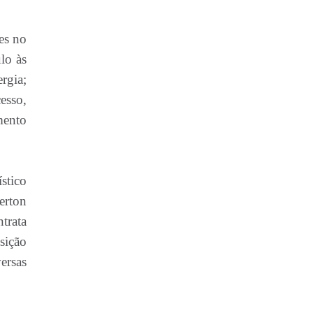
es no
lo às
rgia;
esso,
mento
stico
erton
trata
nsição
ersas