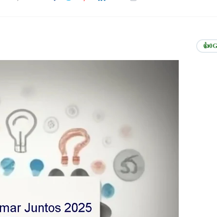
👍
0
G