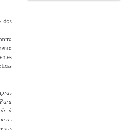
e dos
ontro
mento
entes
licas
mpras
 Para
ada à
om as
uenos