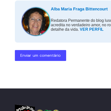
Alba Maria Fraga Bittencourt
Redatora Permanente do blog luso
acredita no verdadeiro amor, no r
detalhe da vida.
VER PERFIL
Enviar um comentário