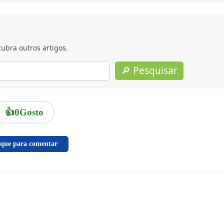
ubra outros artigos.
🔎 Pesquisar
👍
0
Gosto
ique para comentar