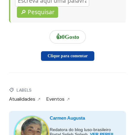
🔎 Pesquisar
👍
0
Gosto
Clique para comentar
LABELS
Atualidades
Eventos
Carmen Augusta
Redatora do blog luso-brasileiro
Portal Splish Splash.
VER PERFIL