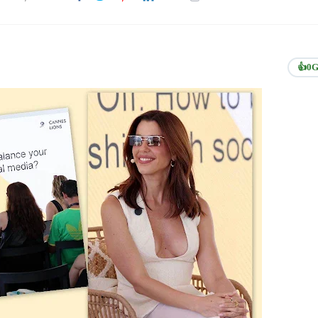
👍
0
G