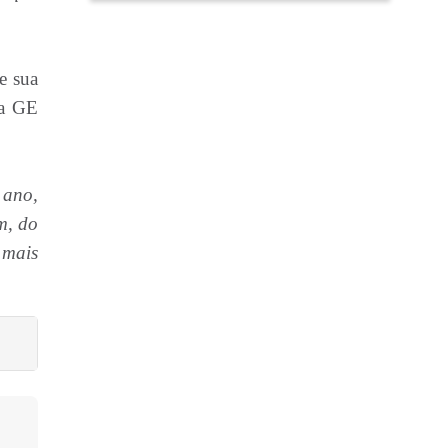
e sua
ca GE
 ano,
m, do
 mais