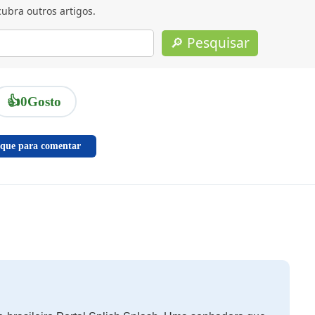
ubra outros artigos.
🔎 Pesquisar
👍
0
Gosto
ique para comentar