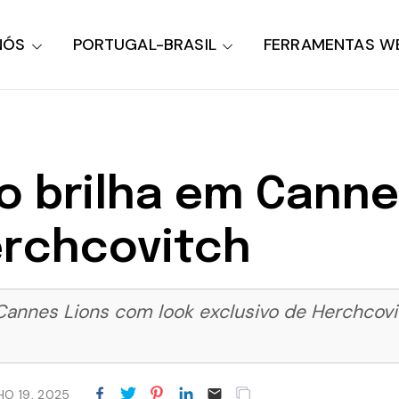
NÓS
PORTUGAL-BRASIL
FERRAMENTAS W
o brilha em Cann
erchcovitch
 Cannes Lions com look exclusivo de Herchcovi
HO 19, 2025