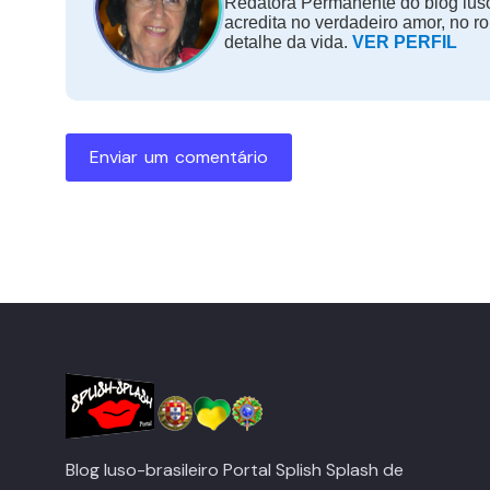
Redatora Permanente do blog luso
acredita no verdadeiro amor, no r
detalhe da vida.
VER PERFIL
Enviar um comentário
Blog luso-brasileiro Portal Splish Splash de