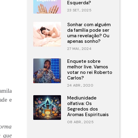
Esquerda?
23 SET., 2025
Sonhar com alguém
da família pode ser
uma revelação? Ou
apenas sonho?
27 MAI., 2024
Enquete sobre
melhor live. Vamos
votar no rei Roberto
Carlos?
24 ABR., 2020
amila
Mediunidade
ade e
olfativa: Os
Segredos dos
Aromas Espirituais
08 ABR., 2025
forma
e que