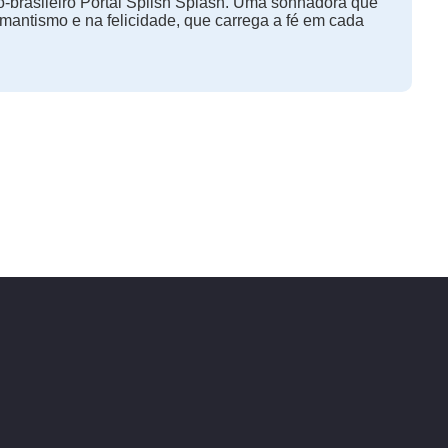
-brasileiro Portal Splish Splash. Uma sonhadora que
omantismo e na felicidade, que carrega a fé em cada