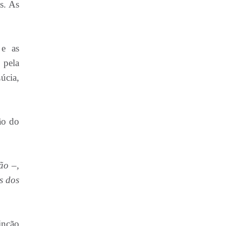
s. As
 e as
,
pela
úcia,
ão do
ão –,
s dos
incão