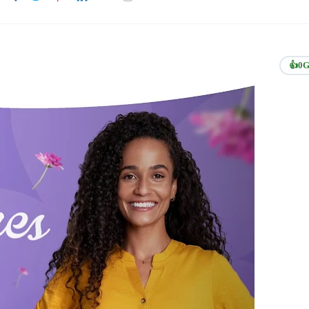
👍
0
G