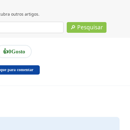
ubra outros artigos.
🔎 Pesquisar
👍
0
Gosto
ique para comentar