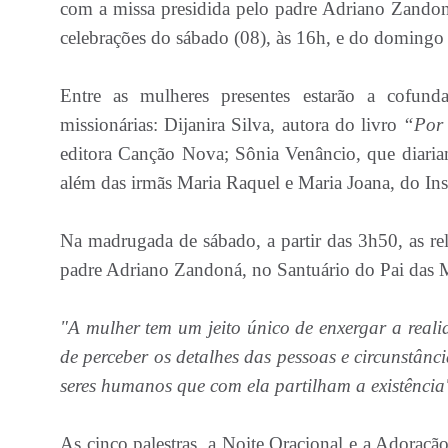
com a missa presidida pelo padre Adriano Zandon
celebrações do sábado (08), às 16h, e do domingo 
Entre as mulheres presentes estarão a cofun
missionárias: Dijanira Silva, autora do livro
“Por 
editora Canção Nova; Sônia Venâncio, que diaria
além das irmãs Maria Raquel e Maria Joana, do Ins
Na madrugada de sábado, a partir das 3h50, as re
padre Adriano Zandoná, no Santuário do Pai das M
"A mulher tem um jeito único de enxergar a reali
de perceber os detalhes das pessoas e circunstânc
seres humanos que com ela partilham a existência
As cinco palestras, a Noite Oracional e a Adora