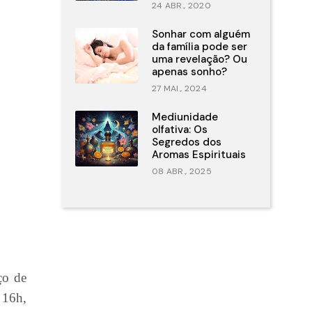
24 ABR., 2020
Sonhar com alguém
da família pode ser
uma revelação? Ou
apenas sonho?
27 MAI., 2024
Mediunidade
olfativa: Os
Segredos dos
Aromas Espirituais
08 ABR., 2025
ço de
 16h,