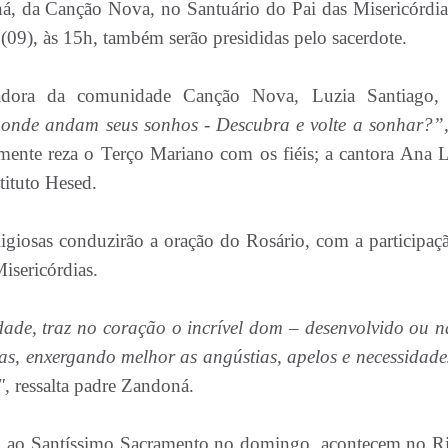
á, da Canção Nova, no Santuário do Pai das Misericórdia
(09), às 15h, também serão presididas pelo sacerdote.
dadora da comunidade Canção Nova, Luzia Santiago,
onde andam seus sonhos - Descubra e volte a sonhar?”
mente reza o Terço Mariano com os fiéis; a cantora Ana L
tituto Hesed.
ligiosas conduzirão a oração do Rosário, com a participaç
isericórdias.
dade, traz no coração o incrível dom – desenvolvido ou n
ias, enxergando melhor as angústias, apelos e necessidade
",
ressalta padre Zandoná.
ção ao Santíssimo Sacramento no domingo, acontecem no R