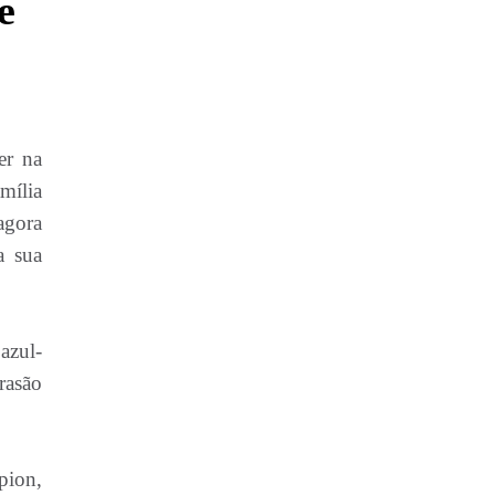
e
er na
mília
agora
a sua
azul-
rasão
pion,