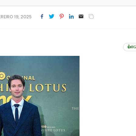
EREIRO 19, 2025
👍
0
G