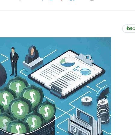
👍
0
G