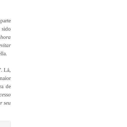
parte
 sido
 hora
vitar
lla.
. Lá,
maior
ra de
cesso
r seu