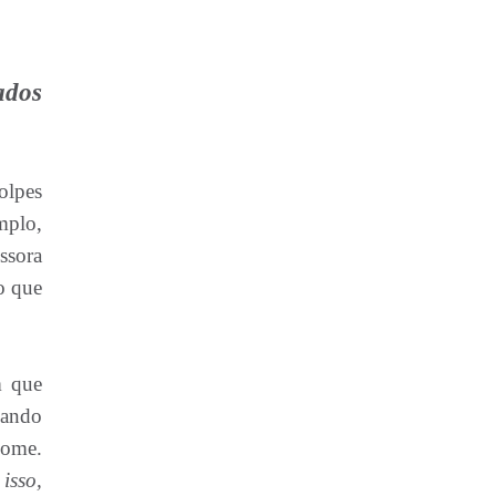
ados
olpes
mplo,
ssora
o que
m que
xando
nome.
isso,