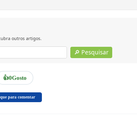
ubra outros artigos.
🔎 Pesquisar
👍
0
Gosto
ique para comentar