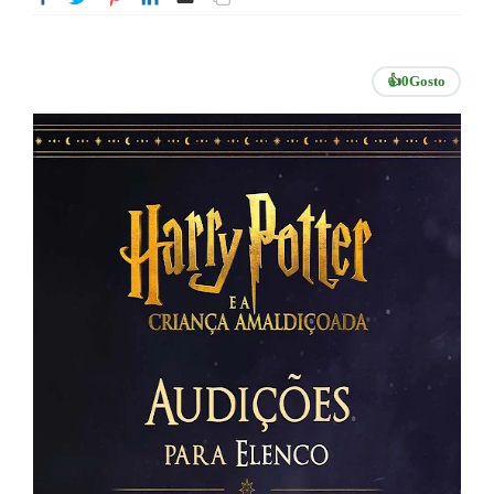
👍
0
Gosto