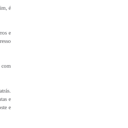
im, é
ros e
resso
r com
trás.
tas e
ste e