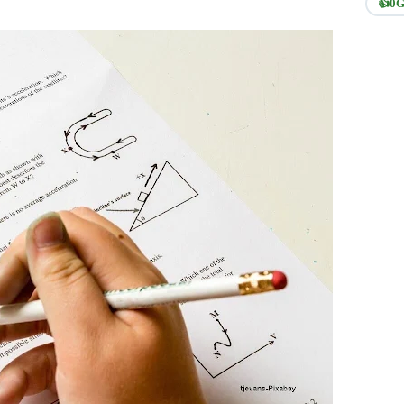
👍
0
G