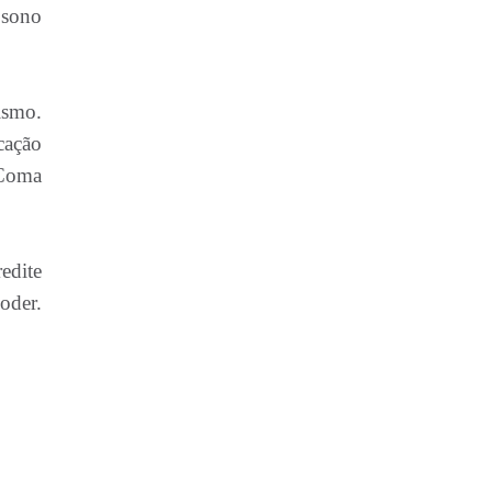
 sono
ismo.
cação
 Coma
edite
oder.