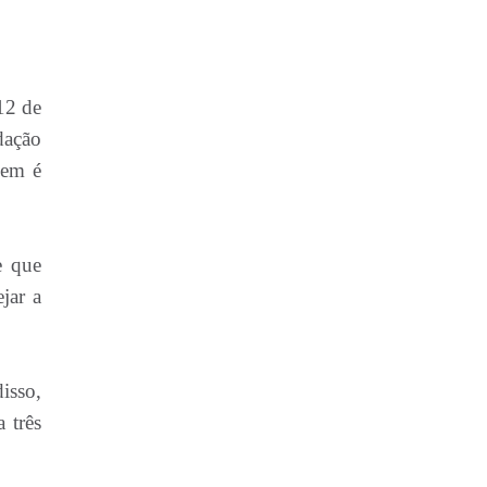
12 de
dação
bem é
e que
jar a
isso,
 três