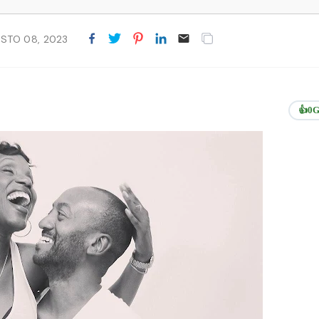
STO 08, 2023
👍
0
G