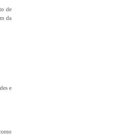
to de
ém da
des e
 como