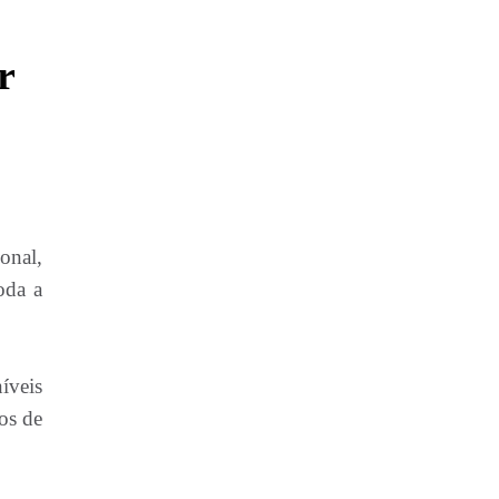
r
onal,
oda a
íveis
os de