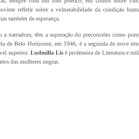
icas, sempre com um tom poético, em contos sobre vínc
 ouvinte refletir sobre a vulnerabilidade da condição hum
 mas também de esperança.
omo a narradora, têm a superação do preconceito como pon
a de Belo Horizonte, em 1946, é a segunda de nove irm
vel superior.
Ludmilla Lis
é professora de Literatura e mil
etos das mulheres negras.