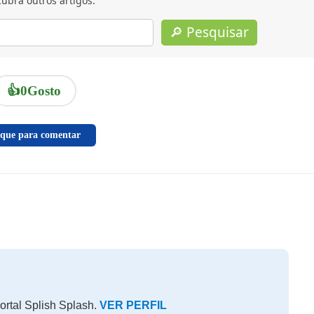
ubra outros artigos.
🔎 Pesquisar
👍
0
Gosto
ique para comentar
ortal Splish Splash.
VER PERFIL