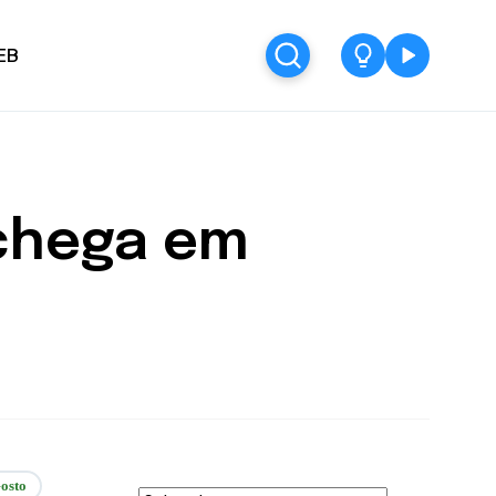
EB
 chega em
osto