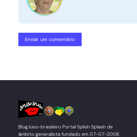
Enviar um comentário
Blog luso-brasileiro Portal Splish Splash de
âmbito generalista fundado em 07-07-2008.