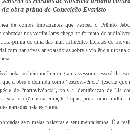
 sensível os retratos de violência urbana contr
 da obra-prima de Conceição Evaristo
nea de contos impactantes que venceu o Prêmio Jabu
es cobradas nos vestibulares chega no formato de audiolivro
obra-prima de uma das mais influentes literatas do movi
ial com narrativas arrebatadoras sobre a violência urbana c
ocial.
vel pela também mulher negra e assessora pessoal da escri
que a obra é definida como “escrevivência” (escrita que 
écie de “narravivência”, pois a identificação de Lis c
para sua locução uma emoção ímpar, pois como mulher n
es narradas pela escritora.
abordadas sem meias palavras e sentimentalismos. É a real