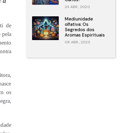
a a
24 ABR., 2020
Mediunidade
olfativa: Os
ti de
Segredos dos
 pela
Aromas Espirituais
mento
08 ABR., 2025
ontra
tora,
nasce
om os
egra,
idade