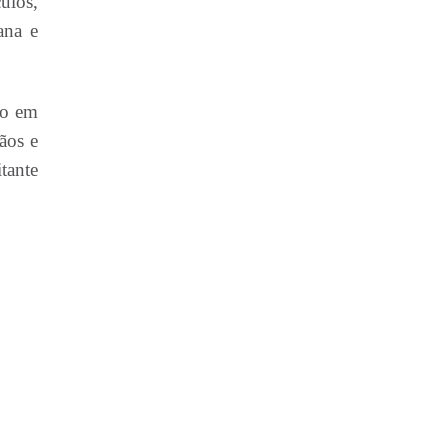
ulos,
ana e
to em
ãos e
itante