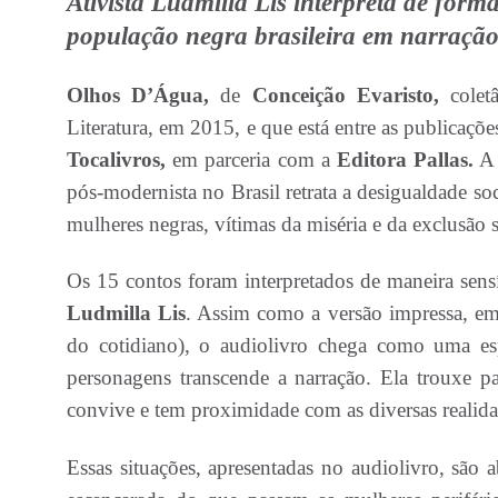
Ativista Ludmilla Lis interpreta de forma
população negra brasileira em narração
Olhos D’Água,
de
Conceição Evaristo,
coletâ
Literatura, em 2015, e que está entre as publicaçõ
Tocalivros,
em parceria com a
Editora Pallas.
A 
pós-modernista no Brasil retrata a desigualdade soc
mulheres negras, vítimas da miséria e da exclusão s
Os 15 contos foram interpretados de maneira sensí
Ludmilla Lis
. Assim como a versão impressa, em 
do cotidiano), o audiolivro chega como uma esp
personagens transcende a narração. Ela trouxe 
convive e tem proximidade com as diversas realidad
Essas situações, apresentadas no audiolivro, são 