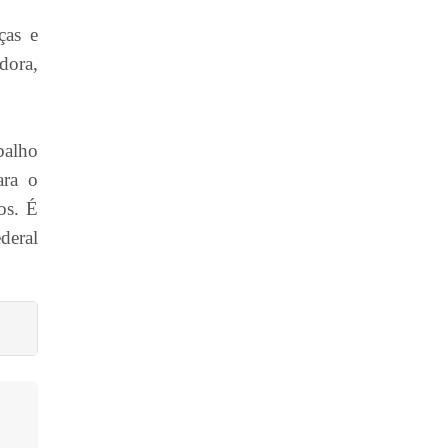
ças e
dora,
balho
ara o
os. É
deral