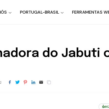
NÓS
PORTUGAL-BRASIL
FERRAMENTAS W
hadora do Jabuti
2
👍
0
G