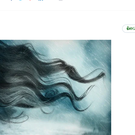
👍
0
G