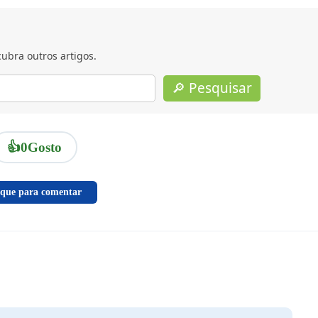
ubra outros artigos.
🔎 Pesquisar
👍
0
Gosto
ique para comentar