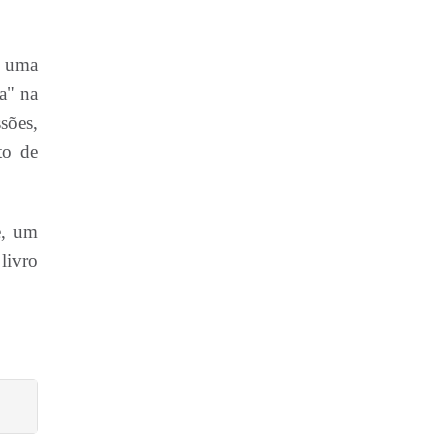
r uma
a" na
sões,
to de
e, um
livro