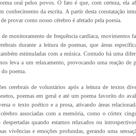
forma oral pelos povos. O fato é que, com certeza, ela af
 conhecimento da escrita. A partir desta constatação intui
 de provar como nosso cérebro é afetado pela poesia.
 de monitoramento de frequência cardíaca, movimentos fac
rebrais durante a leitura de poemas, que áreas específic
s também estimuladas com a música. Contudo há uma difer
nos leva a um relaxamento, provocando uma reação de p
o do poema.
s cerebrais de voluntários após a leitura de textos dive
onetos, poemas em geral e até um poema favorito do aval
rsa o texto poético e a prosa, ativando áreas relacionad
cérebro associadas com a memória, como o córtex cing
o despertadas quando estamos relaxados ou introspectivo
ssas vivências e emoções profundas, gerando uma sensaç