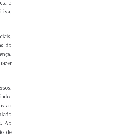
eta o
tiva,
iais,
as do
ença.
razer
rsos:
iado.
as ao
ulado
s. Ao
ão de