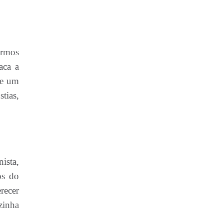
armos
aca a
de um
tias,
ista,
os do
erecer
zinha