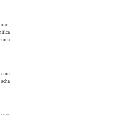
orpo,
ifica
stima
r com
 acha