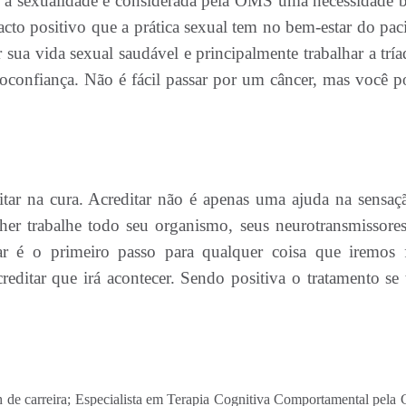
e a sexualidade é considerada pela OMS uma necessidade b
o positivo que a prática sexual tem no bem-estar do paci
 sua vida sexual saudável e principalmente trabalhar a tría
toconfiança. Não é fácil passar por um câncer, mas você p
itar na cura. Acreditar não é apenas uma ajuda na sensaç
her trabalhe todo seu organismo, seus neurotransmissores
ar é o primeiro passo para qualquer coisa que iremos f
editar que irá acontecer. Sendo positiva o tratamento se 
 de carreira; Especialista em Terapia Cognitiva Comportamental pela 