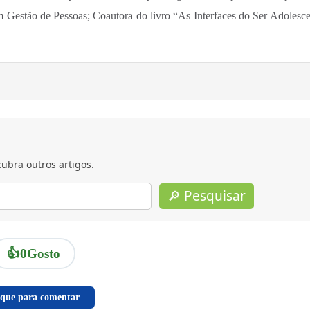
 Gestão de Pessoas; Coautora do livro “As Interfaces do Ser Adolesce
ubra outros artigos.
🔎 Pesquisar
👍
0
Gosto
ique para comentar