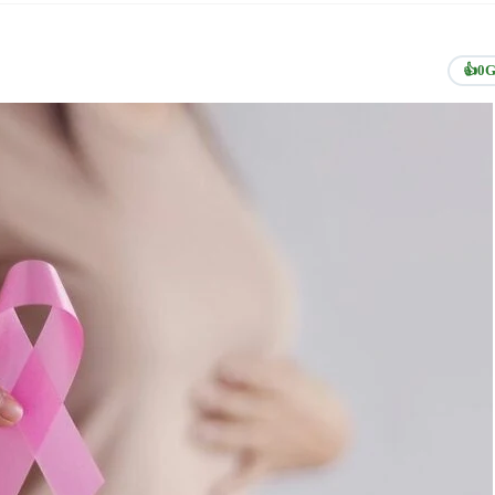
👍
0
G