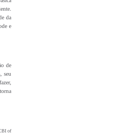
ásica
ente.
de da
ode e
ão de
, seu
azer,
torna
CBI of