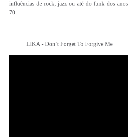
influências de rock, jazz ou até do funk dos anos
70.
LIKA - Don´t Forget To Forgive Me