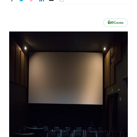
👍
0
Gosto