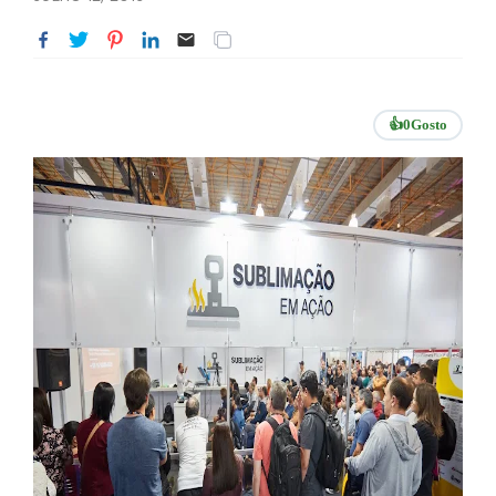
👍
0
Gosto