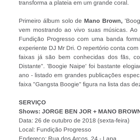
transforma a plateia em um grande coral.
Primeiro álbum solo de
Mano Brown,
'Boogi
vem mostrando ao vivo suas músicas. Ao l
Fundição Progresso com uma banda formad
experiente DJ Mr Dri.
O repertório conta com
faixas já são bem conhecidas dos fãs, c
Distante". 'Boogie Naipe' foi bastante elog
ano - listado em grandes publicações especia
faixa "Gangsta Boogie" figura na lista das de
SERVIÇO
Shows: JORGE BEN JOR + MANO BROW
Data: 26 de outubro de 2018 (sexta-feira)
Local: Fundição Progresso
Endereço: Rua dos Arcos, 24 - Lapa