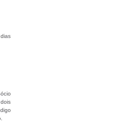
 dias
Sócio
dois
digo
.