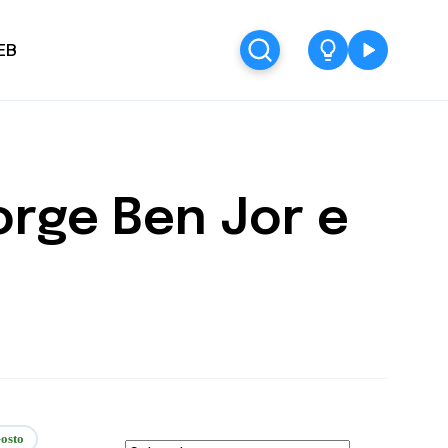
EB
rge Ben Jor e
osto