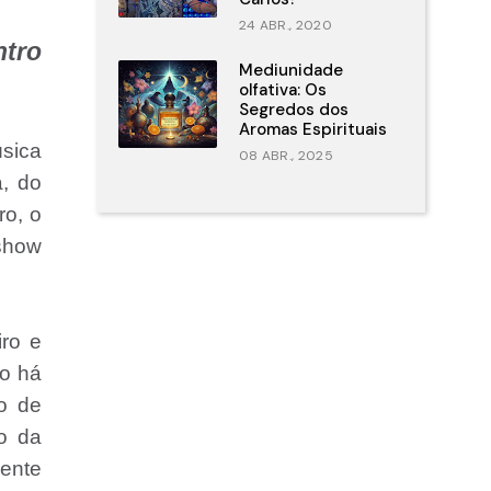
24 ABR., 2020
ntro
Mediunidade
olfativa: Os
Segredos dos
Aromas Espirituais
úsica
08 ABR., 2025
, do
ro, o
show
ro e
ão há
o de
do da
ente