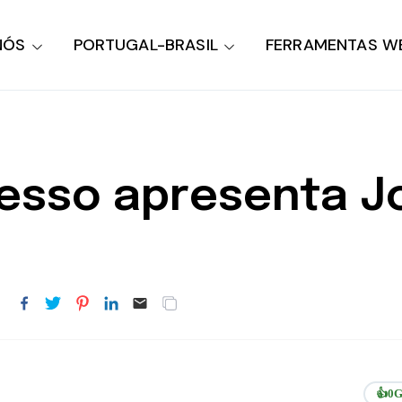
NÓS
PORTUGAL-BRASIL
FERRAMENTAS W
esso apresenta Jo
👍
0
G