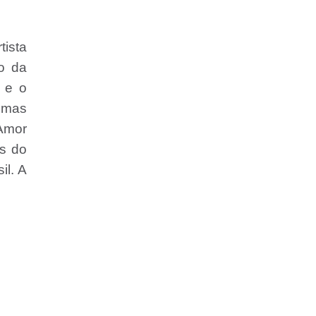
tista
o da
 e o
gumas
Amor
Ds do
il. A