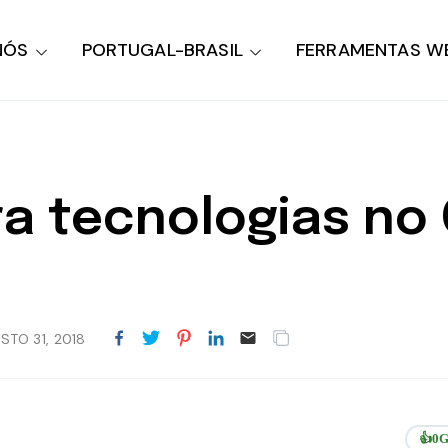
NÓS
PORTUGAL-BRASIL
FERRAMENTAS W
a tecnologias no
STO 31, 2018
👍
0
G