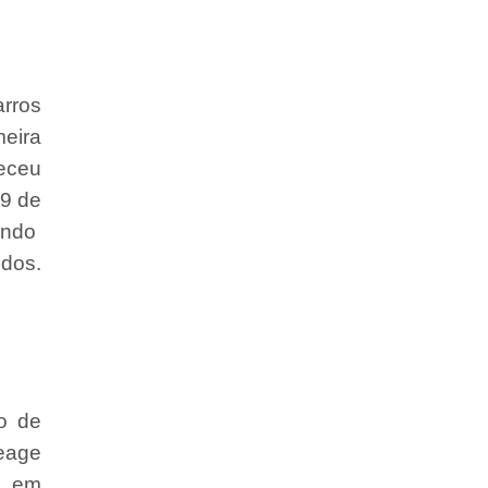
arros
meira
neceu
99 de
çando
dos.
o de
eage
s, em