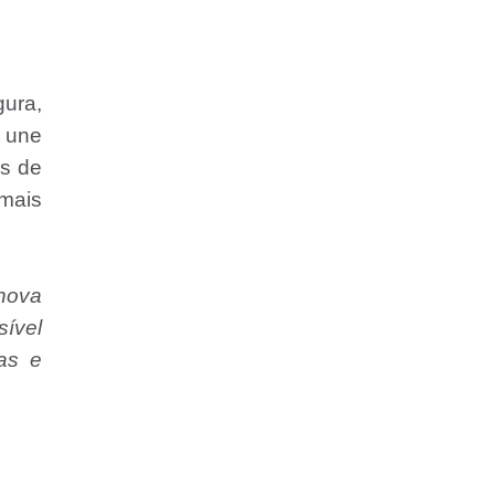
ura,
e une
es de
 mais
nova
ível
as e