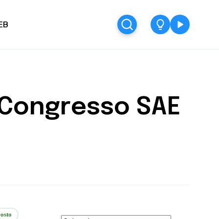
EB
 Congresso SAE
osto