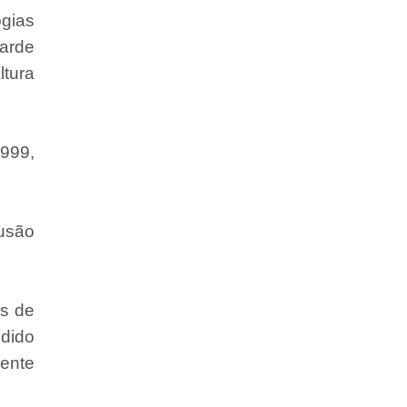
gias
tarde
ltura
1999,
fusão
is de
dido
mente