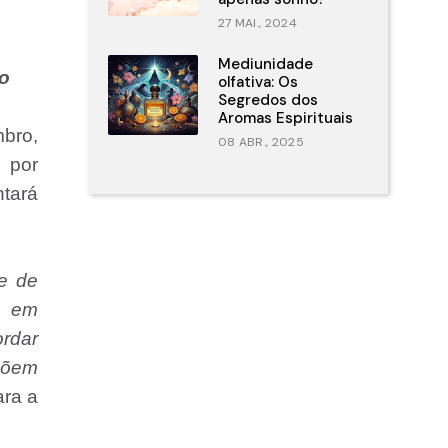
27 MAI., 2024
Mediunidade
do
olfativa: Os
Segredos dos
Aromas Espirituais
bro,
08 ABR., 2025
 por
ntará
de de
e em
rdar
põem
ara a