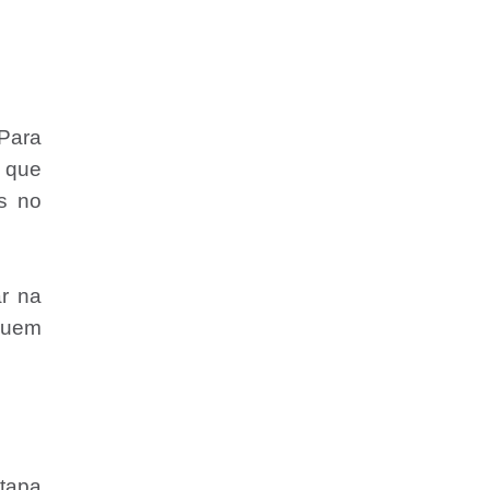
Para
, que
s no
r na
 quem
tapa