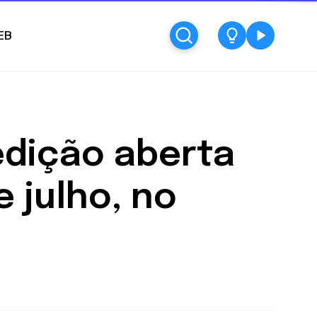
EB
edição aberta
 julho, no