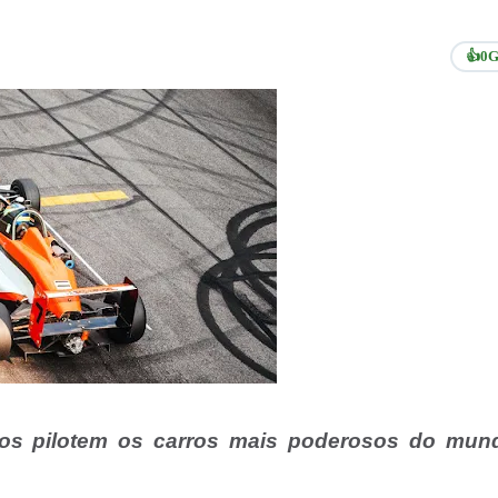
👍
0
G
dos pilotem os carros mais poderosos do mun