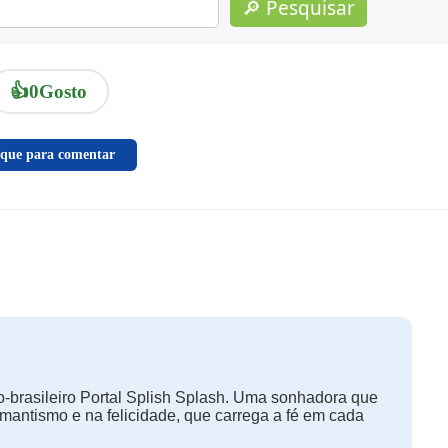
🔎 Pesquisar
👍
0
Gosto
ique para comentar
-brasileiro Portal Splish Splash. Uma sonhadora que
omantismo e na felicidade, que carrega a fé em cada