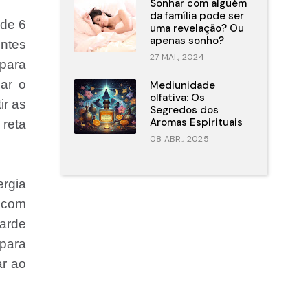
Sonhar com alguém
da família pode ser
 de 6
uma revelação? Ou
apenas sonho?
entes
27 MAI., 2024
 para
ar o
Mediunidade
olfativa: Os
ir as
Segredos dos
Aromas Espirituais
reta
08 ABR., 2025
ergia
a com
arde
para
ar ao