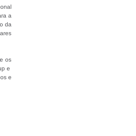
ional
ara a
to da
ares
te os
-up e
cos e