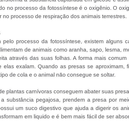
do no processo da fotossíntese é o oxigênio. O oxi
vir no processo de respiração dos animais terrestres.
S
 pelo processo da fotossíntese, existem alguns c
 alimentam de animais como aranha, sapo, lesma, 
eita através das suas folhas. A forma mais comum
que elas exalam. Quando as presas se aproximam, 
ipo de cola e o animal não consegue se soltar.
s de plantas carnívoras conseguem abater suas pres
 a substância pegajosa, prendem a presa por mei
ossui um suco digestivo que ajuda a digerir os an
nsformam em liquido e é bem mais fácil de ser abso