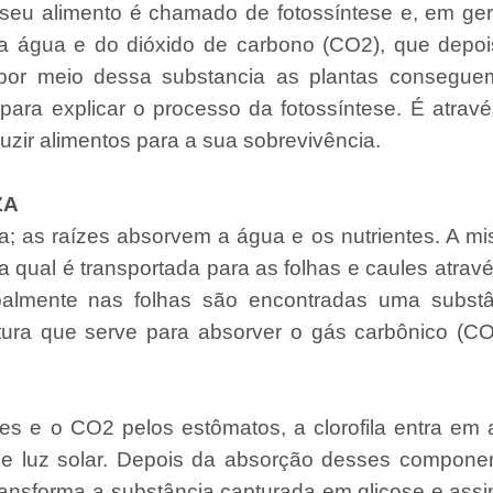
seu alimento é chamado de fotossíntese e, em ger
 da água e do dióxido de carbono (CO2), que depo
por meio dessa substancia as plantas consegue
para explicar o processo da fotossíntese. É atrav
zir alimentos para a sua sobrevivência.
ZA
; as raízes absorvem a água e os nutrientes. A mi
a qual é transportada para as folhas e caules atrav
palmente nas folhas são encontradas uma substâ
utura que serve para absorver o gás carbônico (C
s e o CO2 pelos estômatos, a clorofila entra em
de luz solar. Depois da absorção desses compone
ansforma a substância capturada em glicose e ass