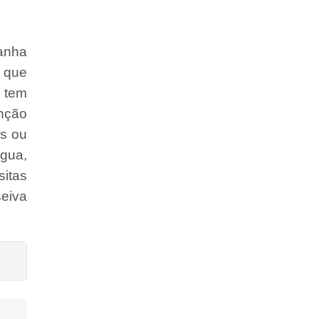
manha
 que
 tem
unção
as ou
água,
sitas
seiva