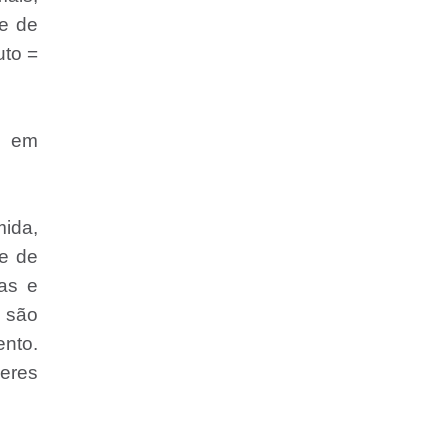
de de
uto =
s em
mida,
de de
tas e
) são
ento.
seres