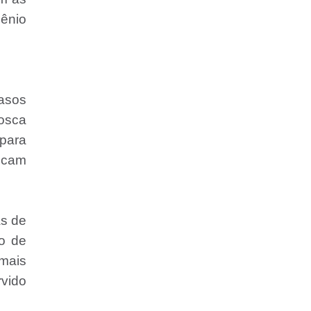
gênio
asos
mosca
 para
ficam
as de
o de
imais
rvido