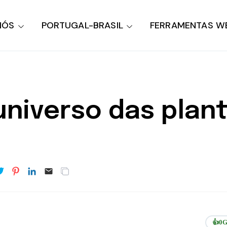
NÓS
PORTUGAL-BRASIL
FERRAMENTAS W
niverso das plant
👍
0
G