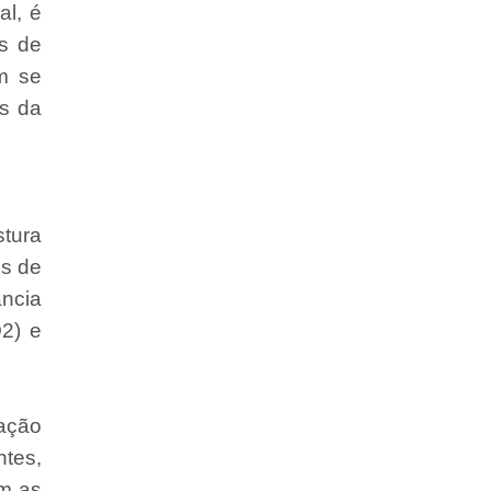
al, é
is de
m se
és da
stura
és de
ncia
O2) e
 ação
ntes,
im as