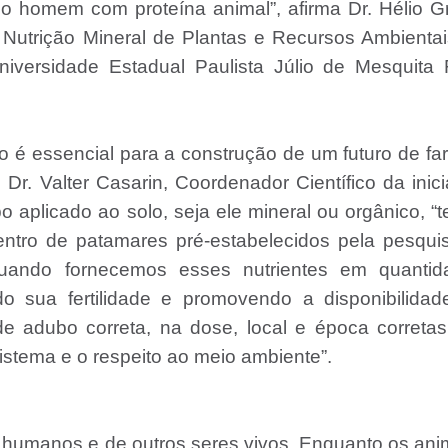
o homem com proteína animal”, afirma Dr. Hélio G
e Nutrição Mineral de Plantas e Recursos Ambienta
versidade Estadual Paulista Júlio de Mesquita F
é essencial para a construção de um futuro de far
r. Valter Casarin, Coordenador Científico da inici
o aplicado ao solo, seja ele mineral ou orgânico, “
dentro de patamares pré-estabelecidos pela pesqui
Quando fornecemos esses nutrientes em quantid
o sua fertilidade e promovendo a disponibilidad
de adubo correta, na dose, local e época correta
istema e o respeito ao meio ambiente”.
 humanos e de outros seres vivos. Enquanto os ani