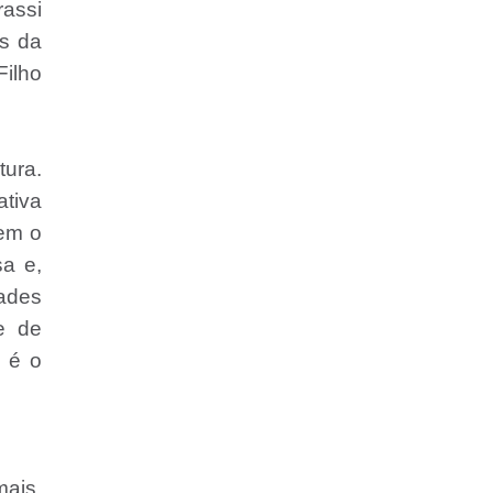
rassi
is da
ilho
tura.
ativa
tem o
sa e,
ades
e de
s é o
mais,