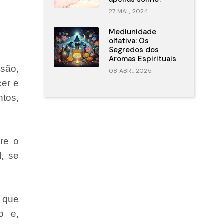
27 MAI., 2024
Mediunidade
olfativa: Os
Segredos dos
Aromas Espirituais
isão,
08 ABR., 2025
cer e
ntos,
re o
, se
, que
o e,