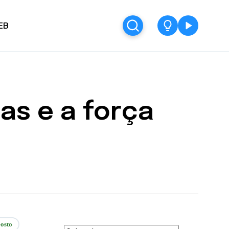
EB
as e a força
osto