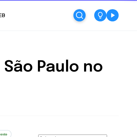
EB
 São Paulo no
osto