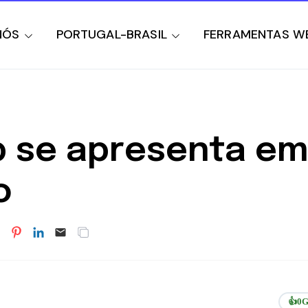
NÓS
PORTUGAL-BRASIL
FERRAMENTAS W
p se apresenta em
o
👍
0
G