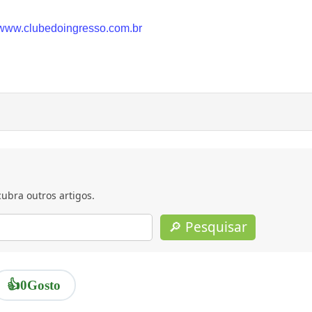
www.clubedoingresso.com.br
ubra outros artigos.
🔎 Pesquisar
👍
0
Gosto