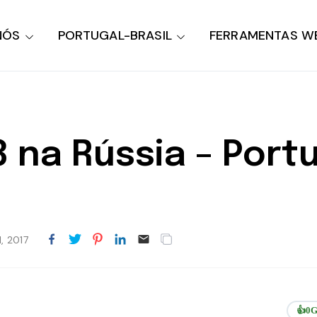
NÓS
PORTUGAL-BRASIL
FERRAMENTAS W
8 na Rússia – Port
, 2017
👍
0
G