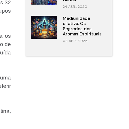
as 32
24 ABR., 2020
rupos
Mediunidade
olfativa: Os
Segredos dos
Aromas Espirituais
ra os
08 ABR., 2025
io de
ruída
 uma
ferir
tina,