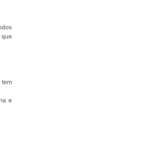
odos
t que
 tem
nha e