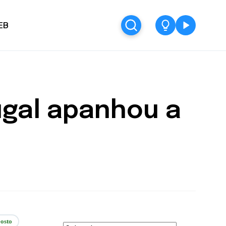
EB
ugal apanhou a
osto