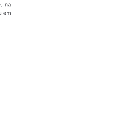
e, na
eu em