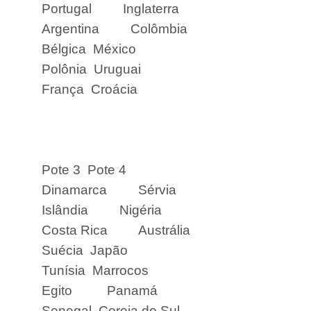
Portugal
Inglaterra
Argentina
Colômbia
Bélgica
México
Polônia
Uruguai
França
Croácia
Pote 3
Pote 4
Dinamarca
Sérvia
Islândia
Nigéria
Costa Rica
Austrália
Suécia
Japão
Tunísia
Marrocos
Egito
Panamá
Senegal
Coreia do Sul