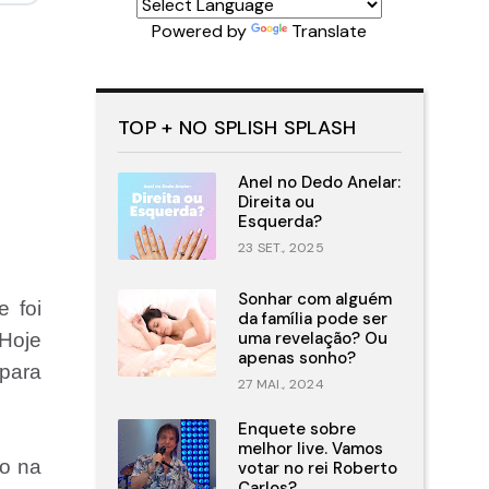
Powered by
Translate
TOP + NO SPLISH SPLASH
Anel no Dedo Anelar:
Direita ou
Esquerda?
23 SET., 2025
Sonhar com alguém
e foi
da família pode ser
uma revelação? Ou
 Hoje
apenas sonho?
 para
27 MAI., 2024
Enquete sobre
melhor live. Vamos
so na
votar no rei Roberto
Carlos?