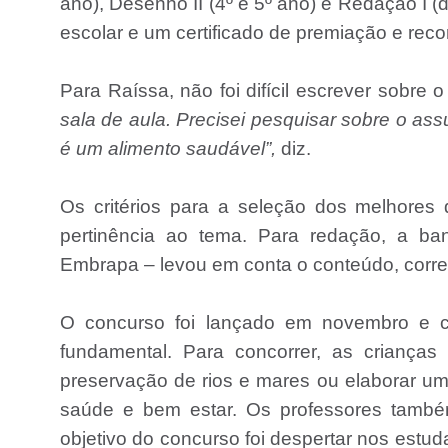
ano), Desenho II (4º e 5º ano) e Redação I (
escolar e um certificado de premiação e re
Para Raíssa, não foi difícil escrever sobre 
sala de aula. Precisei pesquisar sobre o as
é um alimento saudável”,
diz.
Os critérios para a seleção dos melhores d
pertinência ao tema. Para redação, a ban
Embrapa – levou em conta o conteúdo, correçã
O concurso foi lançado em novembro e co
fundamental. Para concorrer, as criança
preservação de rios e mares ou elaborar u
saúde e bem estar. Os professores també
objetivo do concurso foi despertar nos estu