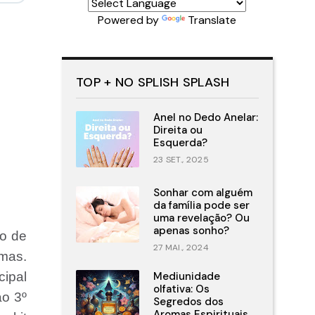
Powered by
Translate
TOP + NO SPLISH SPLASH
Anel no Dedo Anelar:
Direita ou
Esquerda?
23 SET., 2025
Sonhar com alguém
da família pode ser
uma revelação? Ou
apenas sonho?
so de
27 MAI., 2024
lmas.
cipal
Mediunidade
olfativa: Os
ao 3º
Segredos dos
Aromas Espirituais