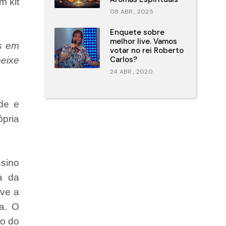
m kit
08 ABR., 2025
Enquete sobre
melhor live. Vamos
s em
votar no rei Roberto
Carlos?
peixe
24 ABR., 2020
ade e
pria
sino
a da
ove a
a. O
io do