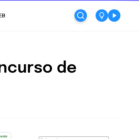
EB
oncurso de
osto