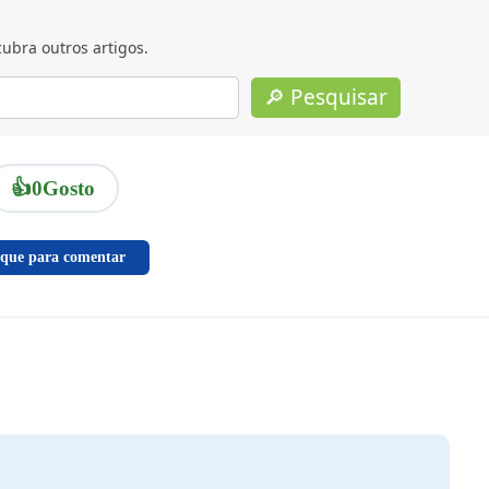
ubra outros artigos.
🔎 Pesquisar
👍
0
Gosto
ique para comentar