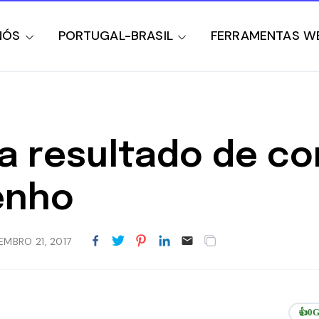
NÓS
PORTUGAL-BRASIL
FERRAMENTAS W
a resultado de c
enho
EMBRO 21, 2017
👍
0
G