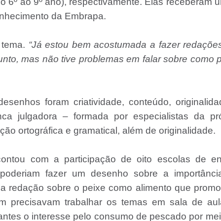
do 6º ao 9º ano), respectivamente. Elas receberam u
conhecimento da Embrapa.
o tema.
“Já estou bem acostumada a fazer redaçõe
sunto, mas não tive problemas em falar sobre como 
esenhos foram criatividade, conteúdo, originalid
ca julgadora – formada por especialistas da pró
o ortográfica e gramatical, além de originalidade.
ntou com a participação de oito escolas de en
s poderiam fazer um desenho sobre a importânci
ma redação sobre o peixe como alimento que prom
m precisavam trabalhar os temas em sala de aul
dantes o interesse pelo consumo de pescado por me