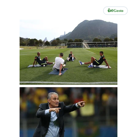
👍
0
Gosto