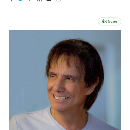
👍
0
Gosto