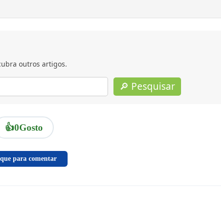
ubra outros artigos.
🔎 Pesquisar
👍
0
Gosto
ique para comentar