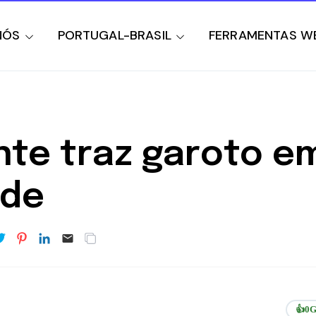
NÓS
PORTUGAL-BRASIL
FERRAMENTAS W
nte traz garoto e
ade
👍
0
G