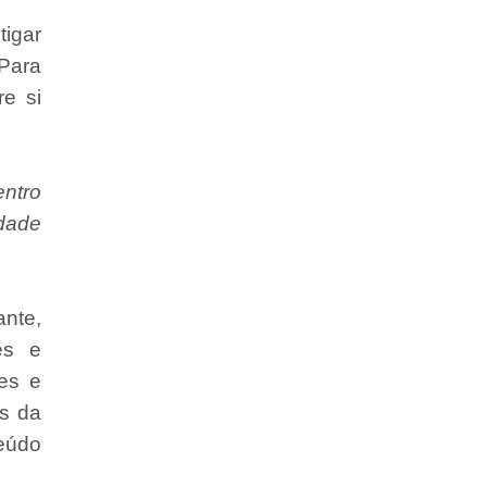
tigar
 Para
re si
entro
dade
ante,
es e
es e
os da
teúdo