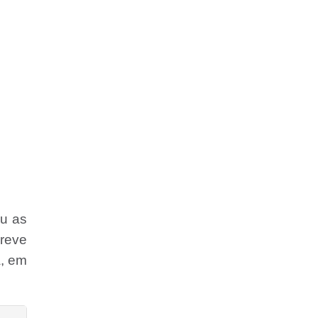
ou as
reve
a, em