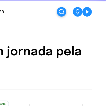
EB
m jornada pela
osto