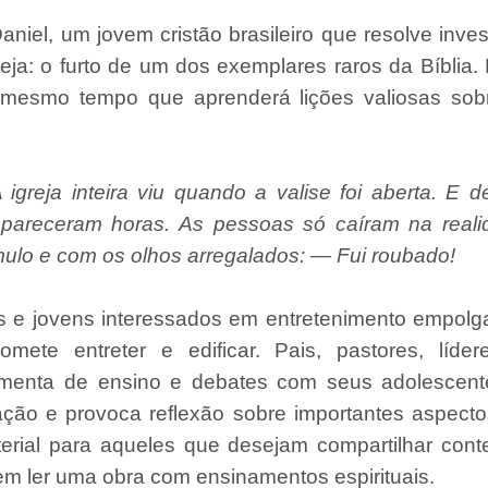
niel, um jovem cristão brasileiro que resolve inves
eja: o furto de um dos exemplares raros da Bíblia.
ao mesmo tempo que aprenderá lições valiosas sob
greja inteira viu quando a valise foi aberta. E d
 pareceram horas. As pessoas só caíram na reali
mulo e com os olhos arregalados: — Fui roubado!
s e jovens interessados em entretenimento empolg
mete entreter e edificar. Pais, pastores, líder
ramenta de ensino e debates com seus adolescent
ção e provoca reflexão sobre importantes aspect
terial para aqueles que desejam compartilhar con
 em ler uma obra com ensinamentos espirituais.